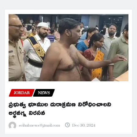
JORDAR
NEWS
ప్రభుత్వ భూముల దురాక్రమణ నిరోధించాలని
అర్థనగ్న నిరసన
scihubnews@gmail.com
Dec 30, 2024