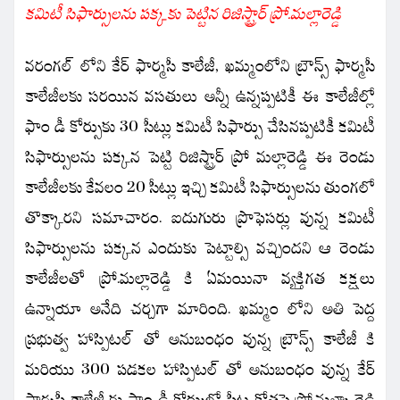
కమిటీ సిఫార్సులను పక్కకు పెట్టిన రిజిస్ట్రార్ ప్రో.మల్లారెడ్డి
వరంగల్ లోని కేర్ ఫార్మసీ కాలేజీ, ఖమ్మంలోని బ్రౌన్స్ ఫార్మసీ
కాలేజీలకు సరయిన వసతులు అన్నీ ఉన్నప్పటికీ ఈ కాలేజీల్లో
ఫాం డీ కోర్సుకు 30 సీట్లు కమిటీ సిఫార్సు చేసినప్పటికీ కమిటీ
సిఫార్సులను పక్కన పెట్టి రిజిస్ట్రార్ ప్రో మల్లారెడ్డి ఈ రెండు
కాలేజీలకు కేవలం 20 సీట్లు ఇచ్చి కమిటీ సిఫార్సులను తుంగలో
తొక్కారని సమాచారం. ఐదుగురు ప్రొఫెసర్లు వున్న కమిటీ
సిఫార్సులను పక్కన ఎందుకు పెట్టాల్సి వచ్చిందని ఆ రెండు
కాలేజీలతో ప్రో.మల్లారెడ్డి కి ఏమయినా వ్యక్తిగత కక్షలు
ఉన్నాయా అనేది చర్చగా మారింది. ఖమ్మం లోని అతి పెద్ద
ప్రభుత్వ హాస్పిటల్ తో అనుబంధం వున్న బ్రౌన్స్ కాలేజీ కి
మరియు 300 పడకల హాస్పిటల్ తో అనుబంధం వున్న కేర్
ఫార్మసీ కాలేజీ కు ఫాం డీ కోర్సుల్లో సీట్ల కోతపై ప్రో.మళ్ళా రెడ్డి