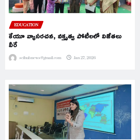
EDUCATION
కేయూ వ్యాసరచన, వక్తృత్వ పోటీలలో విజేతలు
వీరే
scihubnews@gmail.com
Jan 27, 2026