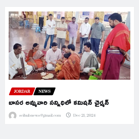
JORDAR
NEWS
బాసర అమ్మవారి సన్నిధిలో కమిషన్ చైర్మన్
scihubnews@gmail.com
Dec 21, 2024