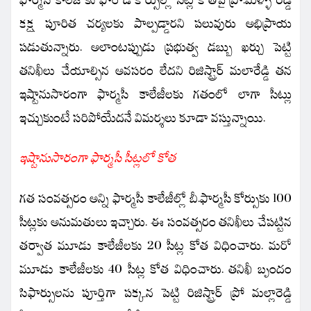
కక్ష పూరిత చర్యలకు పాల్పడ్డారని పలువురు అభిప్రాయ
పడుతున్నారు. అలాంటప్పుడు ప్రభుత్వ డబ్బు ఖర్చు పెట్టి
తనిఖీలు చేయాల్సిన అవసరం లేదని రిజిస్ట్రార్ మలారేడ్డి తన
ఇష్టానుసారంగా ఫార్మసీ కాలేజీలకు గతంలో లాగా సీట్లు
ఇచ్చుకుంటే సరిపోయేదనే విమర్శలు కూడా వస్తున్నాయి.
ఇష్టానుసారంగా ఫార్మసీ సీట్లలో కోత
గత సంవత్సరం అన్ని ఫార్మసీ కాలేజీల్లో బీ.ఫార్మసీ కోర్సుకు 100
సీట్లకు అనుమతులు ఇచ్చారు. ఈ సంవత్సరం తనిఖీలు చేపట్టిన
తర్వాత మూడు కాలేజీలకు 20 సీట్ల కోత విధించారు. మరో
మూడు కాలేజీలకు 40 సీట్ల కోత విధించారు. తనిఖీ బృందం
సిఫార్సులను పూర్తిగా పక్కన పెట్టి రిజిస్ట్రార్ ప్రో మల్లారెడ్డి