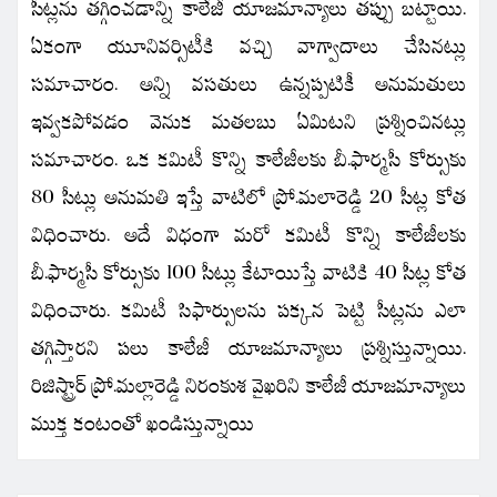
సీట్లను తగ్గించడాన్ని కాలేజీ యాజమాన్యాలు తప్పు బట్టాయి.
ఏకంగా యూనివర్సిటీకి వచ్చి వాగ్వాదాలు చేసినట్లు
సమాచారం. అన్ని వసతులు ఉన్నప్పటికీ అనుమతులు
ఇవ్వకపోవడం వెనుక మతలబు ఏమిటని ప్రశ్నించినట్లు
సమాచారం. ఒక కమిటీ కొన్ని కాలేజీలకు బీ.ఫార్మసీ కోర్సుకు
80 సీట్లు అనుమతి ఇస్తే వాటిలో ప్రో.మలారెడ్డి 20 సీట్ల కోత
విధించారు. అదే విధంగా మరో కమిటీ కొన్ని కాలేజీలకు
బీ.ఫార్మసీ కోర్సుకు 100 సీట్లు కేటాయిస్తే వాటికి 40 సీట్ల కోత
విధించారు. కమిటీ సిఫార్సులను పక్కన పెట్టి సీట్లను ఎలా
తగ్గిస్తారని పలు కాలేజీ యాజమాన్యాలు ప్రశ్నిస్తున్నాయి.
రిజిస్ట్రార్ ప్రో.మల్లారెడ్డి నిరంకుశ వైఖరిని కాలేజీ యాజమాన్యాలు
ముక్త కంటంతో ఖండిస్తున్నాయి