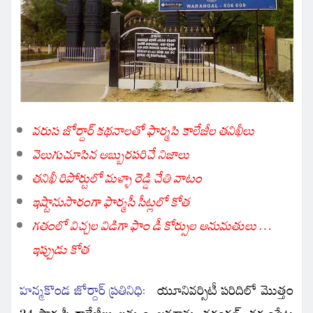
వరుస జోర్దార్ కథనాలతో ఫార్మసి కాలేజీల తనిఖీలు
వెలుగుచూసిన అబ్బురపరిచే నిజాలు
తనిఖీ రిపోర్టులో మళ్ళా రెడ్డి చేతి వాటం
ఇష్టానుసారంగా ఫార్మసీ సీట్లలో కోత
గతంలో విచ్చల విడిగా ఫాం డీ కోర్సుల అనుమతులు …
ఇప్పుడు కోత
హన్మకొండ జోర్దార్ ప్రతినిధి:
యూనివర్సిటీ పరిదిలో మొత్తం