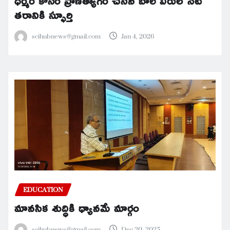
ధర్మం కోసం ప్రాణత్యాగం చేసిన బాల వీరులే నేటి
తరానికి స్ఫూర్తి
scihubnews@gmail.com
Jan 4, 2026
EDUCATION
మానసిక శుద్ధికి ధ్యానమే మార్గం
scihubnews@gmail.com
Dec 20, 2025