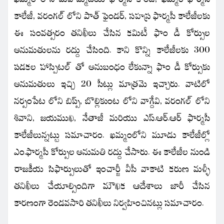
కాలేజీ, వరంగల్ లోని పాత్ ఫైండర్, సహస్ర ఫార్మసీ కాలేజీలకు
ఈ సంవత్సరం తనిఖీలు చేసిన కమిటీ ఫాం డీ కోర్సుల
అనుమతులను రద్దు చేసింది. కాని కొన్ని కాలేజీలకు 300
పడకల హాస్పిటల్ తో అనుబంధం లేకున్నా ఫాం డీ కోర్సుకు
అనుమతులు ఇచ్చి 20 సీట్లు మాత్రమె ఇచ్చారు. వాటిలో
నర్సంపేట లోని బిప్స్, బొల్లికుంట లోని వాగ్దేవి, వరంగల్ లోని
శివాని, జయముఖి, నేతాజీ మరియు ఎస్.ఆర్.ఆర్ ఫార్మసీ
కాలేజీలున్నట్టు సమాచారం. ఖమ్మంలోని మూడు కాలేజీల్లో
ఎం.ఫార్మసీ కోర్సుల అనుమతి రద్దు చేసారు. ఈ కాలేజీల నుండి
రాజకీయ సిఫార్సులుతో ఇంచార్జీ వీసీ వాకాటి కరుణ మళ్ళీ
తనిఖీలు చేయాల్సిందిగా మౌఖిక ఆదేశాలు జారీ చేసిన
కారణంగా రెండవసారి తనిఖీలు నిర్వహించినట్లు సమాచారం.