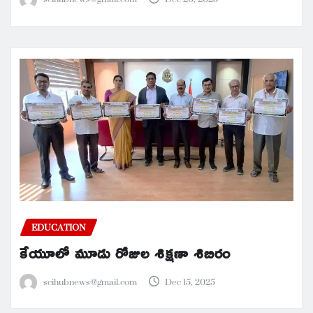
EDUCATION
కేయూలో మూడు రోజుల శిక్షణా శిబిరం
scihubnews@gmail.com
Dec 15, 2025