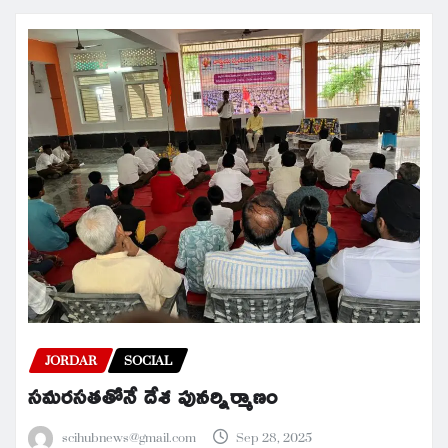
JORDAR
SOCIAL
సమరసతతోనే దేశ పునర్నిర్మాణం
scihubnews@gmail.com
Sep 28, 2025