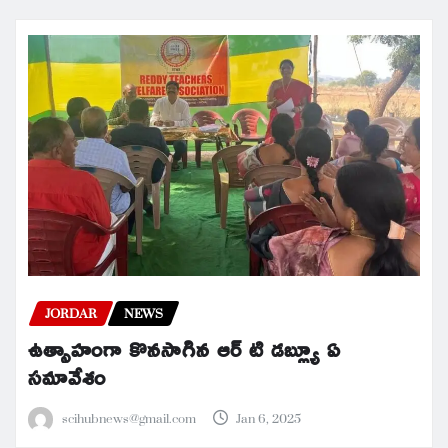
JORDAR
NEWS
ఉత్సాహంగా కొనసాగిన ఆర్ టి డబ్ల్యూ ఏ
సమావేశం
scihubnews@gmail.com
Jan 6, 2025