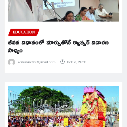
EDUCATION
జీవన విధానంలో మార్పుతోనే క్యాన్సర్ నివారణ
సాధ్యం
scihubnews@gmail.com
Feb 5, 2026