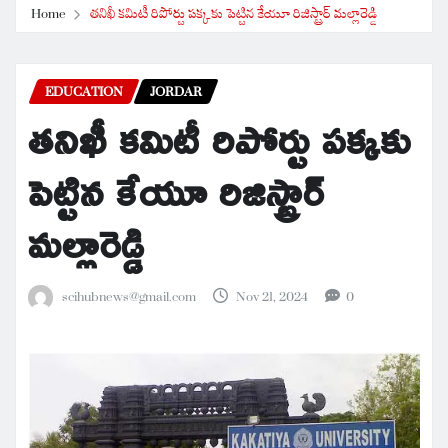
Home
తనిఖీ కమిటీ రిపోర్టు పక్కకు పెట్టిన కేయూ రిజిస్ట్రార్ మల్లారెడ్డి
EDUCATION
JORDAR
తనిఖీ కమిటీ రిపోర్టు పక్కకు
పెట్టిన కేయూ రిజిస్ట్రార్
మల్లారెడ్డి
scihubnews@gmail.com
Nov 21, 2024
0