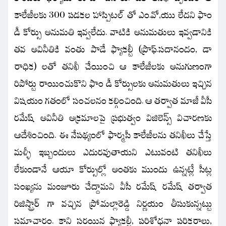
కాలేజీలకు 300 పడకల హాస్పిటల్ తో ఎం.వో,యు లేదని ఫాం
డీ కోర్సు అనుమతి ఇవ్వలేదు. వాటికి అనుమతులు ఇవ్వడానికి
తవ అవినీతికి వంతు పాడే ఫ్యాకల్టీ (ప్రొఫ్.సదానందం, డా
రాధిక) లతో తనిఖీ చేయించి ఆ కాలేజీలకు అనుగుణంగా
రిపోర్టు రాయించుకొని ఫాం డీ కోర్సులకు అనుమతులు ఇచ్చిన
విషయం గతంలో సంచలనం కల్గించింది. ఆ తర్వాత మాజీ వీసీ
రమేష్ అవినీతి అక్రమాలపై ప్రభుత్వం విజిలెన్స్ విచారణకు
ఆదేశించింది. ఈ నేపథ్యంలో ఫార్మసీ కాలేజీలను తనిఖీలు చేస్తే
మళ్ళీ ఇబ్బందులు ఎదురవుతాయని ఎటువంటి తనిఖీలు
లేకుండానే ఆయా కోర్సుల్లో అంతకు ముందు ఉన్నట్లే సీట్ల
సంఖ్యను మంజూరు చేద్దామని వీసీ రమేష్ రమేష్ తర్వాత
రిజిస్ట్రార్ గా వచ్చిన ప్రో.మల్లారెడ్డి నిర్ణయం తీసుకున్నట్టు
సమాచారం. కాని సరయిన ఫ్యాకల్టీ, పరిశోధనా పరికరాలు,