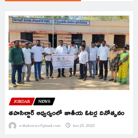
JORDAR
NEWS
తహసిల్దార్ ఆధ్వర్యంలో జాతీయ ఓటర్ల దినోత్సవం
scihubnews@gmail.com
Jan 25, 2025