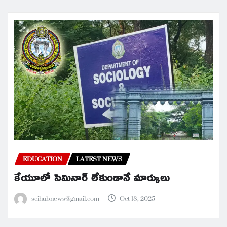
EDUCATION
LATEST NEWS
కేయూలో సెమినార్ లేకుండానే మార్కులు
scihubnews@gmail.com
Oct 18, 2025