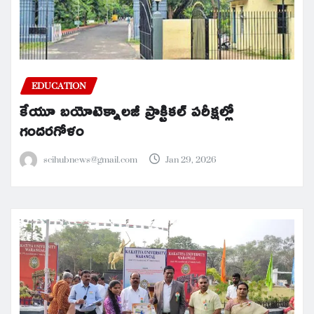
EDUCATION
కేయూ బయోటెక్నాలజీ ప్రాక్టికల్ పరీక్షల్లో
గందరగోళం
scihubnews@gmail.com
Jan 29, 2026