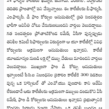
24 ఫార్మసీ కాలేజీలు ఖమ్మం, జనగామ, వరంగల్, నర్సంపేట
తదితర ప్రాంతాల్లో పని చేస్తున్నాయి. ఈ కాలేజీలకు బీ.ఫార్మసీ,
ఎం.ఫార్మసీ, డీ ఫాం కోర్సుల అనుమతుల్లో ప్రతి సంవత్సరం
భారీగా అవినీతి చోటు చేసుకుంటుందని వార్తలు వెలువడ్డాయి.
గత సంవత్సరం ప్రో.తాటికొండ రమేష్ వీసీగా వున్నప్పుడు
తనిఖీల కమిటీ సిఫార్సులకు విరుద్ధంగా ఆ యా కాలేజీల్లో వివిధ
కోర్సులకు అక్రమంగా అనుమతులు ఇచ్చారని, కాలేజీ
యాజమాన్యం నుండి లక్షల్లో డబ్బు చేతులు మారిందని వార్తలు
వెలువడ్డాయి. ముఖ్యంగా ఫాం డీ కోర్సు అనుమతులు
ఇవ్వాలంటే పీ.సి.ఐ నిబంధనల ప్రకారం కాలేజీకి 300 పడకలు
వున్న ఒక హాస్పిటల్ తో ఎం.వో.యు. వుండాలి. కాని అవేమీ
లేకుండానే ఆరు కాలేజీలకు అక్రమంగా డబ్బులు దండుకొని వీసీ
రమేష్ ఫాం డీ కోర్సులకు అనుమతులు ఇచ్చారని ప్రభుత్వానికి
కొందరు ఫిర్యాదు కూడా చేసారు. ఒక తనిఖీ బృందం ఆ