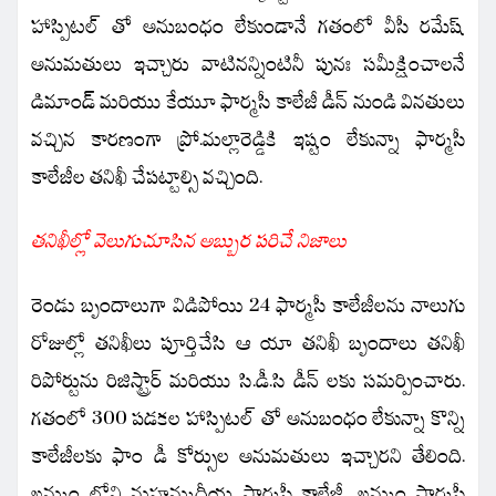
హాస్పిటల్ తో అనుబంధం లేకుండానే గతంలో వీసీ రమేష్
అనుమతులు ఇచ్చారు వాటినన్నింటినీ పునః సమీక్షించాలనే
డిమాండ్ మరియు కేయూ ఫార్మసీ కాలేజీ డీన్ నుండి వినతులు
వచ్చిన కారణంగా ప్రో.మల్లారెడ్డికి ఇష్టం లేకున్నా ఫార్మసీ
కాలేజీల తనిఖీ చేపట్టాల్సి వచ్చింది.
తనిఖీల్లో వెలుగుచూసిన అబ్బుర పరిచే నిజాలు
రెండు బృందాలుగా విడిపోయి 24 ఫార్మసీ కాలేజీలను నాలుగు
రోజుల్లో తనిఖీలు పూర్తిచేసి ఆ యా తనిఖీ బృందాలు తనిఖీ
రిపోర్టును రిజిస్ట్రార్ మరియు సి.డీ.సి డీన్ లకు సమర్పించారు.
గతంలో 300 పడకల హాస్పిటల్ తో అనుబంధం లేకున్నా కొన్ని
కాలేజీలకు ఫాం డీ కోర్సుల అనుమతులు ఇచ్చారని తేలింది.
ఖమ్మం లోని మహమ్మదీయ ఫార్మసీ కాలేజీ, ఖమ్మం ఫార్మసీ