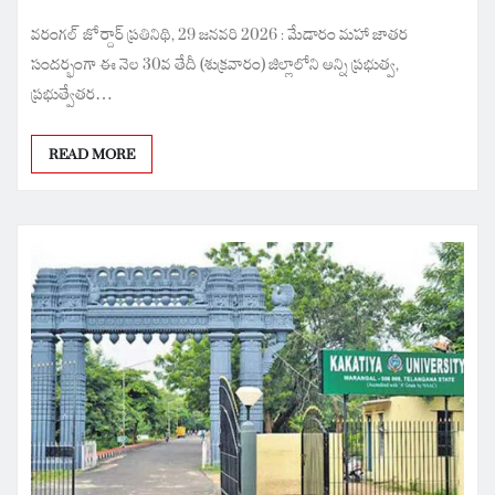
వరంగల్ జోర్దార్ ప్రతినిథి, 29 జనవరి 2026 : మేడారం మహా జాతర
సందర్భంగా ఈ నెల 30వ తేదీ (శుక్రవారం) జిల్లాలోని అన్ని ప్రభుత్వ,
ప్రభుత్వేతర…
READ MORE