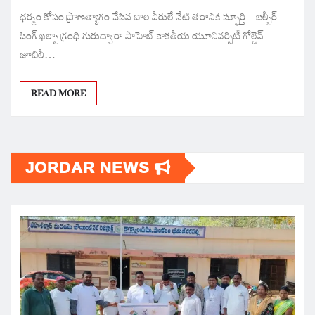
ధర్మం కోసం ప్రాణత్యాగం చేసిన బాల వీరులే నేటి తరానికి స్ఫూర్తి – బల్బీర్
సింగ్ ఖల్సా గ్రంధి గురుద్వారా సాహెబ్ కాకతీయ యూనివర్సిటీ గోల్డెన్
జూబిలీ…
READ MORE
JORDAR NEWS