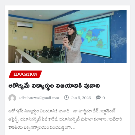
EDUCATION
ఆరోగ్యమే విద్యార్థుల విజయానికి పునాది
scihubnews@gmail.com
Jan 6, 2026
0
ఆరోగ్యమే విద్యార్థుల విజయానికి పునాది _ డా పూర్ణిమా డీన్, స్టూడెంట్
అఫైర్స్, యూనివర్సిటీ పీజీ కాలేజీ, యూనివర్సిటీ మహిళా కళాశాల, సుబేదారి
కాకతీయ విశ్వవిద్యాలయం సంయుక్తంగా…