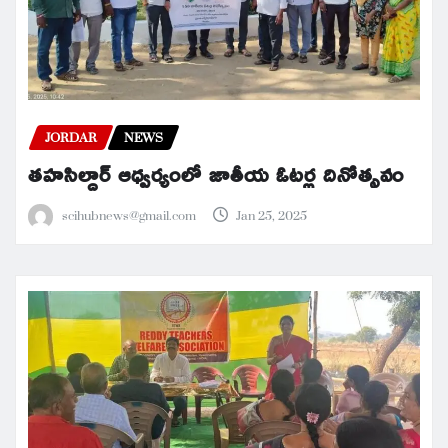
JORDAR
NEWS
తహసిల్దార్ ఆధ్వర్యంలో జాతీయ ఓటర్ల దినోత్సవం
scihubnews@gmail.com
Jan 25, 2025