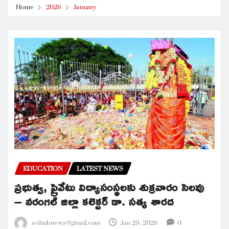
Home
2026
January
EDUCATION
LATEST NEWS
ప్రభుత్వ, ప్రైవేటు విద్యాసంస్థలకు శుక్రవారం సెలవు
– వరంగల్ జిల్లా కలెక్టర్ డా. సత్య శారద
scihubnews@gmail.com
Jan 29, 2026
0