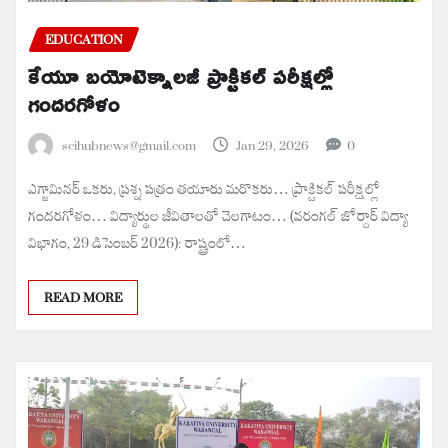
EDUCATION
కేయూ బయోటెక్నాలజీ ప్రాక్టికల్ పరీక్షల్లో
గందరగోళం
scihubnews@gmail.com
Jan 29, 2026
0
ఎగ్జామినర్ ఒకరు, ప్రశ్న పత్రం తయారు మరొకరు… ప్రాక్టికల్ పరీక్షల్లో
గందరగోళం… విద్యార్థుల జీవితాలతో చెలగాటం… (వరంగల్ జోర్దార్ విద్యా
విభాగం, 29 డిసెంబర్ 2026): రాష్ట్రంలో…
READ MORE