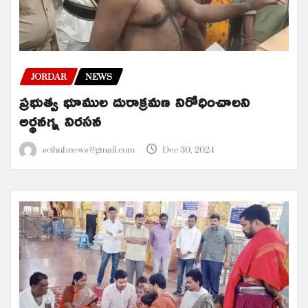
JORDAR
NEWS
ప్రభుత్వ భూముల దురాక్రమణ నిరోధించాలని
అర్థనగ్న నిరసన
scihubnews@gmail.com
Dec 30, 2024