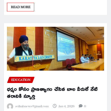
READ MORE
EDUCATION
ధర్మం కోసం ప్రాణత్యాగం చేసిన బాల వీరులే నేటి
తరానికి స్ఫూర్తి
scihubnews@gmail.com
Jan 4, 2026
0