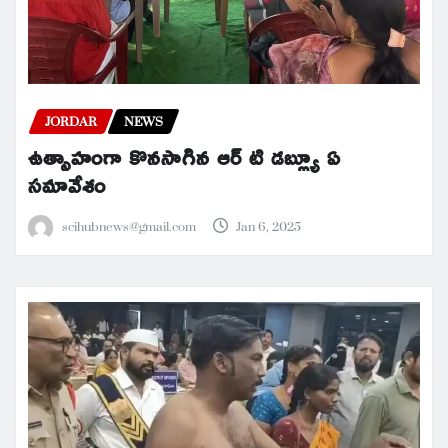
JORDAR
NEWS
ఉత్సాహంగా కొనసాగిన ఆర్ టి డబ్ల్యూ ఏ
సమావేశం
scihubnews@gmail.com
Jan 6, 2025