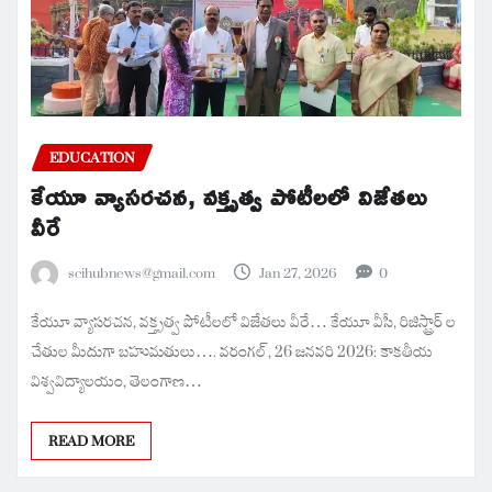
EDUCATION
కేయూ వ్యాసరచన, వక్తృత్వ పోటీలలో విజేతలు
వీరే
scihubnews@gmail.com
Jan 27, 2026
0
కేయూ వ్యాసరచన, వక్తృత్వ పోటీలలో విజేతలు వీరే… కేయూ వీసీ, రిజిస్ట్రార్ ల
చేతుల మీదుగా బహుమతులు…. వరంగల్, 26 జనవరి 2026: కాకతీయ
విశ్వవిద్యాలయం, తెలంగాణ…
READ MORE