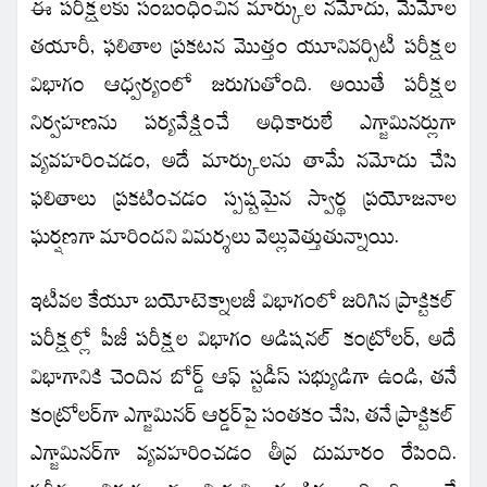
ఈ పరీక్షలకు సంబంధించిన మార్కుల నమోదు, మెమోల
తయారీ, ఫలితాల ప్రకటన మొత్తం యూనివర్సిటీ పరీక్షల
విభాగం ఆధ్వర్యంలో జరుగుతోంది. అయితే పరీక్షల
నిర్వహణను పర్యవేక్షించే అధికారులే ఎగ్జామినర్లుగా
వ్యవహరించడం, అదే మార్కులను తామే నమోదు చేసి
ఫలితాలు ప్రకటించడం స్పష్టమైన స్వార్థ ప్రయోజనాల
ఘర్షణగా మారిందని విమర్శలు వెల్లువెత్తుతున్నాయి.
ఇటీవల కేయూ బయోటెక్నాలజీ విభాగంలో జరిగిన ప్రాక్టికల్
పరీక్షల్లో పీజీ పరీక్షల విభాగం అడిషనల్ కంట్రోలర్, అదే
విభాగానికి చెందిన బోర్డ్ ఆఫ్ స్టడీస్ సభ్యుడిగా ఉండి, తనే
కంట్రోలర్‌గా ఎగ్జామినర్ ఆర్డర్‌పై సంతకం చేసి, తనే ప్రాక్టికల్
ఎగ్జామినర్‌గా వ్యవహరించడం తీవ్ర దుమారం రేపింది.