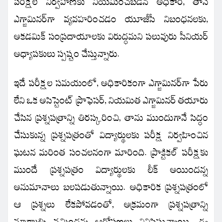
పరీక్షల నిర్వహణకు నియమించబడిన అధికారి, తానే
ఎగ్జామినర్‌గా వ్యవహరించడం యూజీసీ నిబంధనలకు,
అకడమిక్ సంప్రదాయాలకు విరుద్ధమని పలువురు సీనియర్
అధ్యాపకులు స్పష్టం చేస్తున్నారు.
ఇదే పరీక్షల సమయంలో, అధికారికంగా ఎగ్జామినర్‌గా పేరు
లేని ఒక అసిస్టెంట్ ప్రొఫెసర్, నియమిత ఎగ్జామినర్ తయారు
చేసిన ప్రశ్నపత్రాన్ని తిరస్కరించి, తాను ముందుగానే సిద్ధం
చేసుకున్న ప్రశ్నపత్రంతో విద్యార్థులకు పరీక్ష నిర్వహించిన
ఘటన మరింత సంచలనంగా మారింది. ప్రాక్టికల్ పరీక్షకు
ముందే ప్రశ్నపత్రం విద్యార్థులకు లీక్ అయిందన్న
అనుమానాలు బలపడుతున్నాయి. అధికారిక ప్రశ్నపత్రంలో
ఆ ప్రశ్నలు లేకపోవడంతో, అక్రమంగా ప్రశ్నపత్రాన్ని
మార్చాల్సి వచ్చిందన్న ఆరోపణలు వినిపిస్తున్నాయి. ఈ