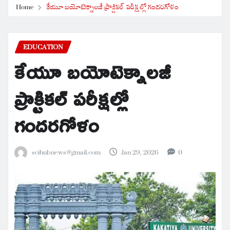
Home
కేయూ బయోటెక్నాలజీ ప్రాక్టికల్ పరీక్షల్లో గందరగోళం
EDUCATION
కేయూ బయోటెక్నాలజీ
ప్రాక్టికల్ పరీక్షల్లో
గందరగోళం
scihubnews@gmail.com
Jan 29, 2026
0