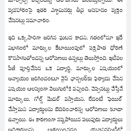
వ్యవహారంపై ఇతర ఎగ్జామినర్లు తీవ్ర అసహనం వ్యక్తం
చేసినట్లు సమాచారం.
ఇది ఒక్కసారిగా జరిగిన ఘటన కాదని, గతంలోనూ ఇదే
విభాగంలో మార్కుల కేటాయింపులో పక్షపాత ధోరణి
కొనసాగుతోందన్న ఆరోపణలు ఉన్నట్లు తెలుస్తోంది. ఇటీవల
పీజీ పూర్తిచేసిన ఒక విద్యార్థి, మార్కుల విషయంలో
అన్యాయం జరిగిందంటూ వైస్ ఛాన్సలర్‌కు ఫిర్యాదు చేసిన
విషయం ఆలస్యంగా వెలుగులోకి వచ్చింది. చెప్పినట్టు చేస్తేనే
మార్కులు, గోల్డ్ మెడల్ వస్తాయని, లేదంటే ఫెయిల్
చేస్తామని విద్యార్థులను బెదిరించారన్న ఆరోపణలు కూడా
ఉన్నాయి. ఈ కారణంగా నష్టపోయిన పలువురు విద్యార్థులు
అధికారులను ఆశ్రయించడం యూనివర్సిటీలో