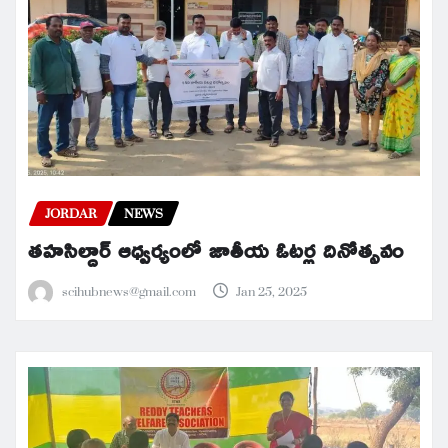
JORDAR
NEWS
తహసిల్దార్ ఆధ్వర్యంలో జాతీయ ఓటర్ల దినోత్సవం
scihubnews@gmail.com
Jan 25, 2025