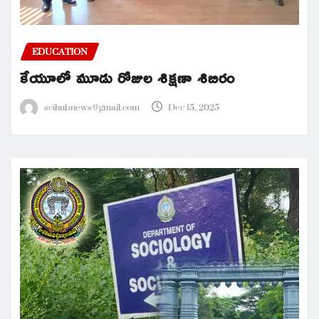
EDUCATION
కేయూలో మూడు రోజుల శిక్షణా శిబిరం
scihubnews@gmail.com
Dec 15, 2025