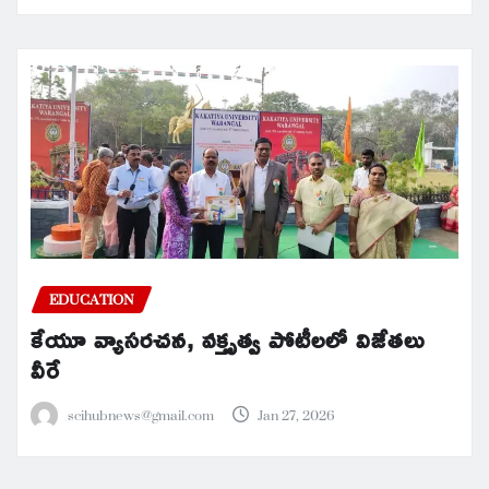
EDUCATION
కేయూ వ్యాసరచన, వక్తృత్వ పోటీలలో విజేతలు
వీరే
scihubnews@gmail.com
Jan 27, 2026