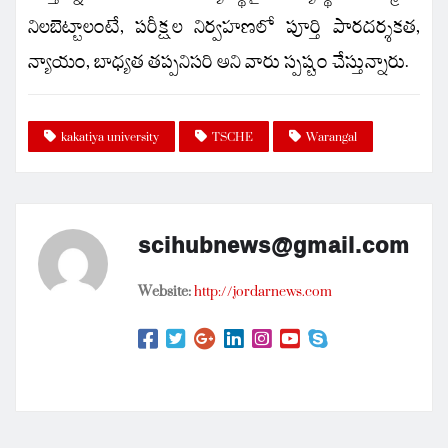
నిలబెట్టాలంటే, పరీక్షల నిర్వహణలో పూర్తి పారదర్శకత,
న్యాయం, బాధ్యత తప్పనిసరి అని వారు స్పష్టం చేస్తున్నారు.
kakatiya university
TSCHE
Warangal
scihubnews@gmail.com
Website:
http://jordarnews.com