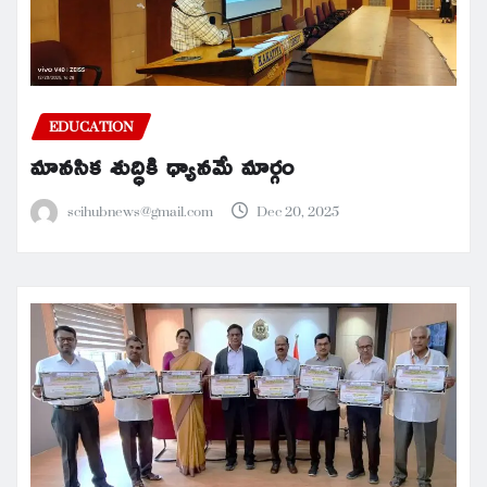
EDUCATION
మానసిక శుద్ధికి ధ్యానమే మార్గం
scihubnews@gmail.com
Dec 20, 2025