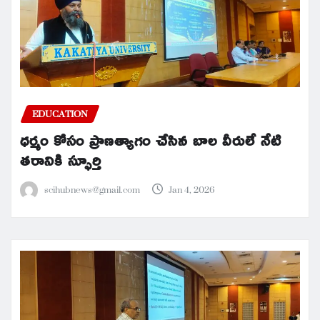
EDUCATION
ధర్మం కోసం ప్రాణత్యాగం చేసిన బాల వీరులే నేటి
తరానికి స్ఫూర్తి
scihubnews@gmail.com
Jan 4, 2026