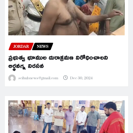
JORDAR
NEWS
ప్రభుత్వ భూముల దురాక్రమణ నిరోధించాలని
అర్థనగ్న నిరసన
scihubnews@gmail.com
Dec 30, 2024