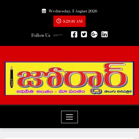
Skip
Wednesday, 5 August 2026
to
content
3:29:16 AM
Follow Us