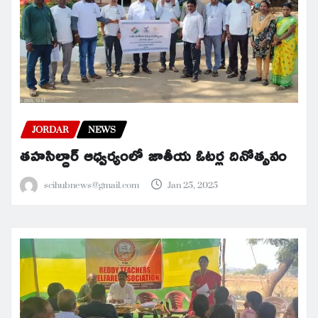
JORDAR
NEWS
తహసిల్దార్ ఆధ్వర్యంలో జాతీయ ఓటర్ల దినోత్సవం
scihubnews@gmail.com
Jan 25, 2025