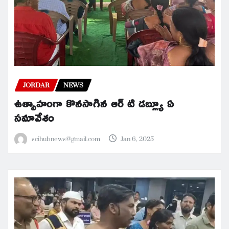
JORDAR
NEWS
ఉత్సాహంగా కొనసాగిన ఆర్ టి డబ్ల్యూ ఏ
సమావేశం
scihubnews@gmail.com
Jan 6, 2025