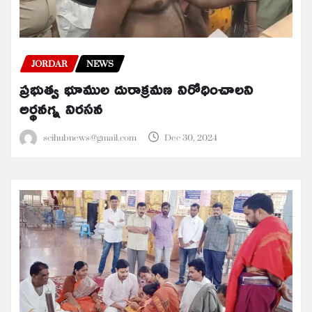
JORDAR
NEWS
ప్రభుత్వ భూముల దురాక్రమణ నిరోధించాలని
అర్థనగ్న నిరసన
scihubnews@gmail.com
Dec 30, 2024