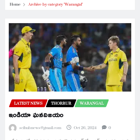
Home
Archive by category "Warangal"
LATEST NEWS
THORRUR
WARANGAL
ఇండియా ఘనవిజయం
scihubnews@gmail.com
Oct 26, 2024
0