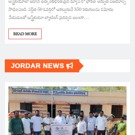
ఆస్ట్రేలియాతో జరిగిన ఉత్కంఠభరితమైన మ్యాచ్‌లో భారత్ అద్భుత విజయాన్ని
సాధించింది. నిర్ణీత 50 ఓవర్లలో ఆకట్టుకునే 350 పరుగులను నమోదు
చేయడంతో ఆస్ట్రేలియా బ్యాటింగ్ ప్రదర్శన బలంగా…
READ MORE
JORDAR NEWS