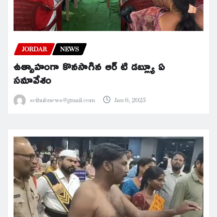
JORDAR
NEWS
ఉత్సాహంగా కొనసాగిన ఆర్ టి డబ్ల్యూ ఏ
సమావేశం
scihubnews@gmail.com
Jan 6, 2025