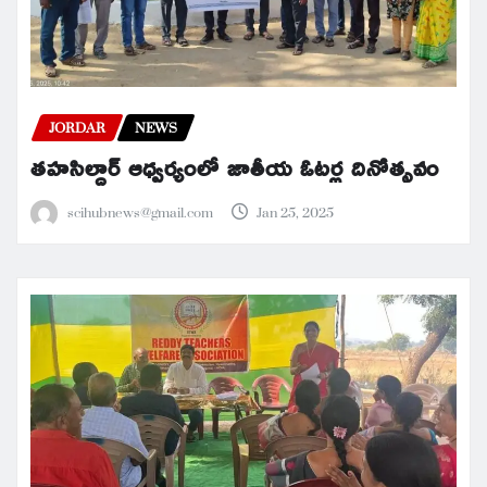
JORDAR
NEWS
తహసిల్దార్ ఆధ్వర్యంలో జాతీయ ఓటర్ల దినోత్సవం
scihubnews@gmail.com
Jan 25, 2025