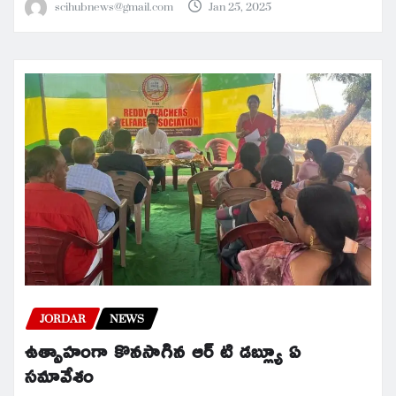
scihubnews@gmail.com
Jan 25, 2025
JORDAR
NEWS
ఉత్సాహంగా కొనసాగిన ఆర్ టి డబ్ల్యూ ఏ
సమావేశం