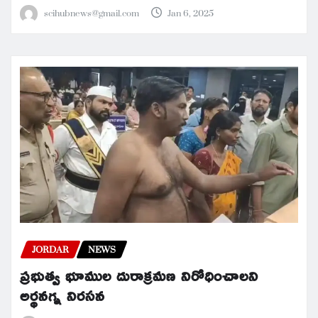
scihubnews@gmail.com
Jan 6, 2025
JORDAR
NEWS
ప్రభుత్వ భూముల దురాక్రమణ నిరోధించాలని
అర్థనగ్న నిరసన