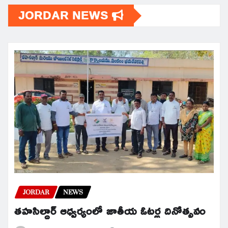
JORDAR NEWS
JORDAR
NEWS
తహసిల్దార్ ఆధ్వర్యంలో జాతీయ ఓటర్ల దినోత్సవం