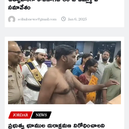
సమావేశం
scihubnews@gmail.com
Jan 6, 2025
JORDAR
NEWS
ప్రభుత్వ భూముల దురాక్రమణ నిరోధించాలని