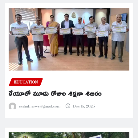
EDUCATION
కేయూలో మూడు రోజుల శిక్షణా శిబిరం
scihubnews@gmail.com
Dec 15, 2025