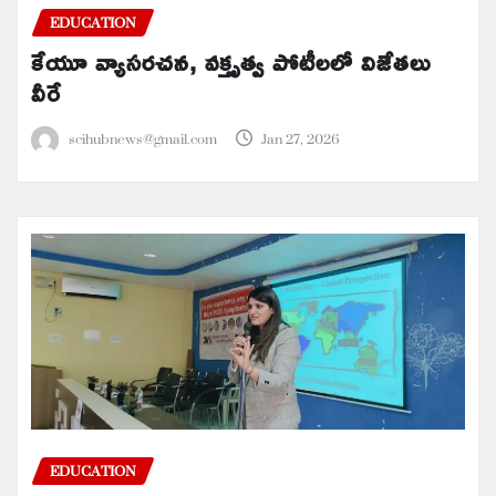
EDUCATION
కేయూ వ్యాసరచన, వక్తృత్వ పోటీలలో విజేతలు
వీరే
scihubnews@gmail.com
Jan 27, 2026
EDUCATION