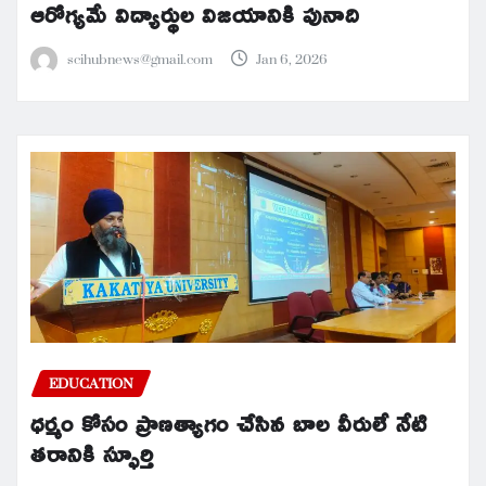
ఆరోగ్యమే విద్యార్థుల విజయానికి పునాది
scihubnews@gmail.com
Jan 6, 2026
EDUCATION
ధర్మం కోసం ప్రాణత్యాగం చేసిన బాల వీరులే నేటి
తరానికి స్ఫూర్తి