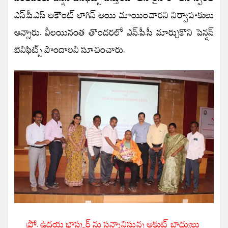
ఎన్.పీ.ఎస్ అకౌంట్ లాగిన్ అయి చూయించారని నిర్వాహకులు
అన్నారు. వీలయినంత తొందరలో ఎన్.పీ.సీ మార్చుకొని పెన్షన్
బెనిఫిట్స్ పొందాలని సూచించారు.
ప్రో. ఉదయ భాస్కర్ ను సన్మానిస్తున్న అకుట్ బాధ్యులు