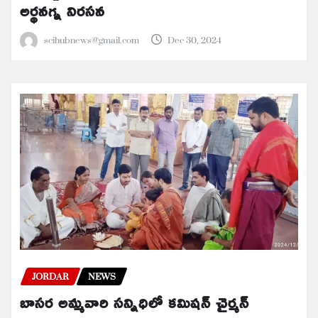
అర్థనగ్న నిరసన
scihubnews@gmail.com
Dec 30, 2024
JORDAR
NEWS
బాసర అమ్మవారి సన్నిధిలో కమిషన్ చైర్మన్