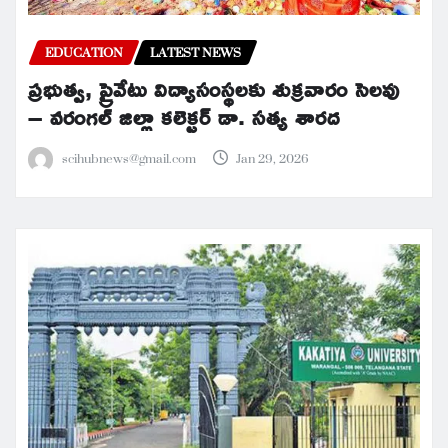
EDUCATION
LATEST NEWS
ప్రభుత్వ, ప్రైవేటు విద్యాసంస్థలకు శుక్రవారం సెలవు
– వరంగల్ జిల్లా కలెక్టర్ డా. సత్య శారద
scihubnews@gmail.com
Jan 29, 2026