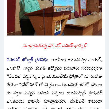
మాట్లాడుతున్న
ప్రో.. ఎన్. ఉదయ్ భాస్కర్
వరంగల్ జోర్దార్ ప్రతినిధి:
కాకతీయ యూనివర్సిటీ అకుట్,
ఎన్.జీ.వో, నాల్గవ తరగతి ఉద్యోగుల సంఘాలు సంయుక్తంగా
“నేషనల్ పెన్షన్ స్కీం పై ఒరియంటేశన్ ప్రోగ్రాం” ను ఈరోజు
కేయూ సెనేట్ హాల్ లో నిర్వహించారు.
ఒరియంటేశన్ ప్రోగ్రాం
కు వక్తగా వచ్చిన ఆదికవి నన్నయ యునివర్సిటీ ప్రొఫెసర్
ఎన్.ఉదయ భాస్కర్ మాట్లాడుతూ, ఎన్.పీ.ఎస్ కాకుండా