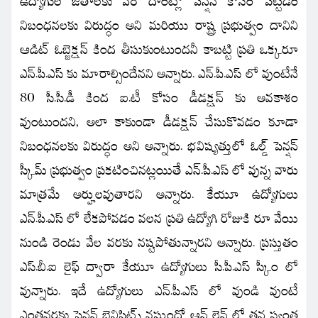
ఉద్యోగుల జీతాలకు వేరే దాంట్లో పెన్షన్ కోసం పెట్టడం
నిబంధనలకు విరుద్ధం అని మరియు రాష్ట్ర ప్రభుత్వం దానిని
ఆడిట్ ఓబ్జెక్షన్ కింద తీసుకుంటుందనీ కాబట్టి ప్రతి ఒక్కరూ
ఎన్.పీ.ఎస్ కు మారాల్సిందేనని అన్నారు. ఎన్.పీ.ఎస్ లో వుంటేనే
80 సీ.సీ.డీ కింద ఐ.టీ కోసం డీడక్షన్ కు అవకాశం
వుంటుందని, అలా కాకుండా డీడక్షన్ చేసుకొవడం కూడా
నిబంధనలకు విరుద్ధం అని అన్నారు. భవిష్యత్తులో ఓల్డ్ పెన్షన్
స్కీమ్ ప్రభుత్వం ప్రకటించినట్లయితే ఎన్.పీ.ఎస్ లో వున్న వారు
మాత్రమే అర్హులవుతారని అన్నారు. కేయూ ఉద్యోగులు
ఎన్.పీ.ఎస్ లో లేకపోవడం వలన ప్రతి ఉద్యోగి రోజుకి రూ వేయి
నుండి రెండు వేల వరకు నష్టపోతున్నారని అన్నారు. ప్రస్తుతం
ఎస్.బీ.ఐ లైఫ్ ద్వారా కేయూ ఉద్యోగులు సీ.పీ.ఎస్ స్కీం లో
వున్నారు. ఇదే ఉద్యోగులు ఎన్.పీ.ఎస్ లో వుండి వుంటే
ఎంతవరకు పెన్షన్ బెనిఫిట్స్ వస్తుందో ఆన్ లైన్ లో తన స్వంత