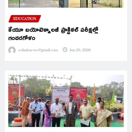
EDUCATION
కేయూ బయోటెక్నాలజీ ప్రాక్టికల్ పరీక్షల్లో
గందరగోళం
scihubnews@gmail.com
Jan 29, 2026