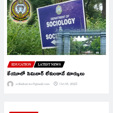
EDUCATION
LATEST NEWS
కేయూలో సెమినార్ లేకుండానే మార్కులు
scihubnews@gmail.com
Oct 18, 2025