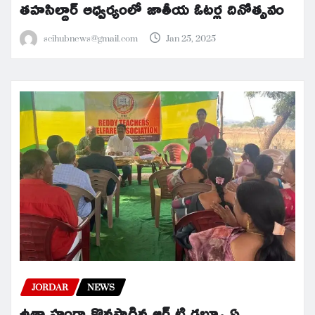
తహసిల్దార్ ఆధ్వర్యంలో జాతీయ ఓటర్ల దినోత్సవం
scihubnews@gmail.com
Jan 25, 2025
JORDAR
NEWS
ఉత్సాహంగా కొనసాగిన ఆర్ టి డబ్ల్యూ ఏ