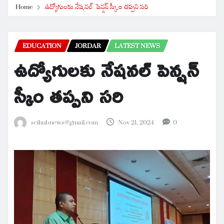
Home
ఉద్యోగులకు నేషనల్ పెన్షన్ స్కీం తప్పని సరి
EDUCATION
JORDAR
LATEST NEWS
ఉద్యోగులకు నేషనల్ పెన్షన్
స్కీం తప్పని సరి
scihubnews@gmail.com
Nov 21, 2024
0