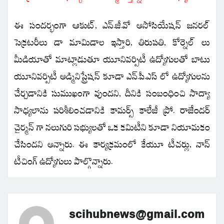
ఈ సందర్భంగా ఆకుట్, ఎన్.జీ.వో అసోసియేషన్ జనరల్
సెక్రటరీలు డా మామిడాల ఇస్తారి, తిరుపతి, కోర్నెల్ లు
మీడియాతో మాట్లాడుతూ యూనివర్సిటీ ఉద్యోగులతో బాటు
యూనివర్సిటీ అడ్మినిస్ట్రేషన్ కూడా ఎన్.పీ.ఎస్ లో ఉద్యోగులను
చేర్చడానికి సుముఖంగా వుందని, దీనికి సంబంధించి సాద్యా
సాధ్యలాను పరిశీలించడానికి కామర్స్ కాలేజీ ప్రో. రాజేందర్
చైర్మన్ గా నలుగురి సభ్యులతో ఒక కమిటీని కూడా నియామకం
చేసిందని అన్నారు. ఈ కార్యక్రమంలో కేయూ టీచర్లు, నాన్
టీచింగ్ ఉద్యోగులు పాల్గొన్నారు.
scihubnews@gmail.com