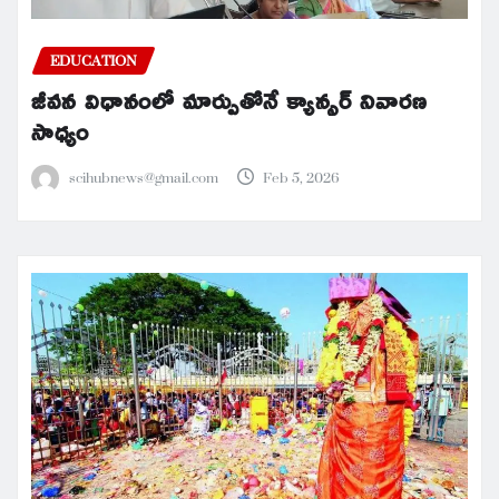
EDUCATION
జీవన విధానంలో మార్పుతోనే క్యాన్సర్ నివారణ
సాధ్యం
scihubnews@gmail.com
Feb 5, 2026