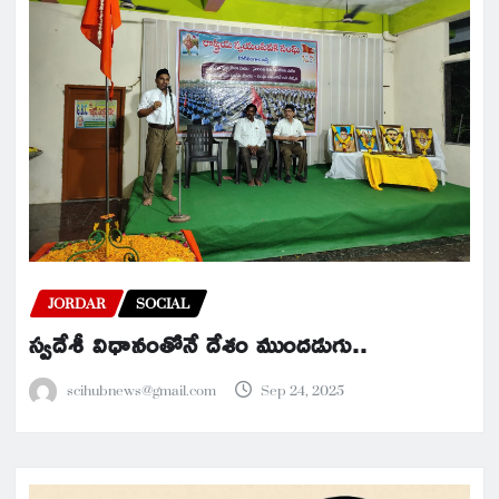
JORDAR
SOCIAL
స్వదేశీ విధానంతోనే దేశం ముందడుగు..
scihubnews@gmail.com
Sep 24, 2025