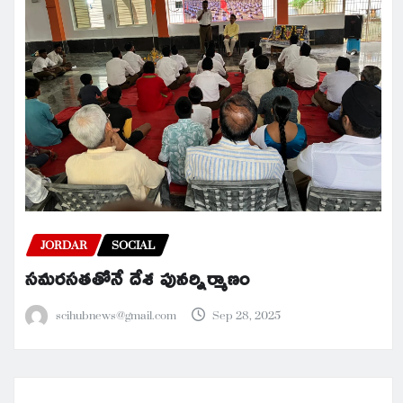
JORDAR
SOCIAL
సమరసతతోనే దేశ పునర్నిర్మాణం
scihubnews@gmail.com
Sep 28, 2025