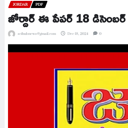
JORDAR
PDF
జోర్దార్ ఈ పేపర్ 18 డిసెంబర
scihubnews@gmail.com
Dec 18, 2024
0