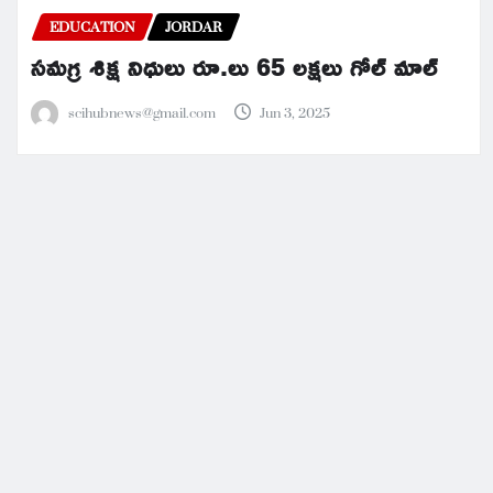
EDUCATION
JORDAR
సమగ్ర శిక్ష నిధులు రూ.లు 65 లక్షలు గోల్ మాల్
scihubnews@gmail.com
Jun 3, 2025