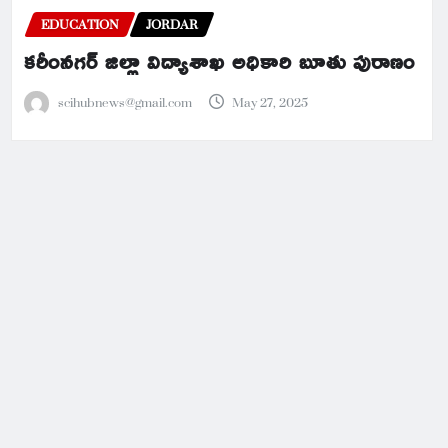
EDUCATION
JORDAR
కరీంనగర్ జిల్లా విద్యాశాఖ అధికారి బూతు పురాణం
scihubnews@gmail.com
May 27, 2025