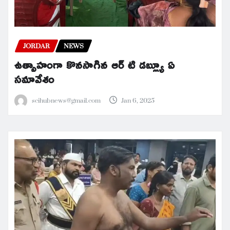
JORDAR
NEWS
ఉత్సాహంగా కొనసాగిన ఆర్ టి డబ్ల్యూ ఏ
సమావేశం
scihubnews@gmail.com
Jan 6, 2025