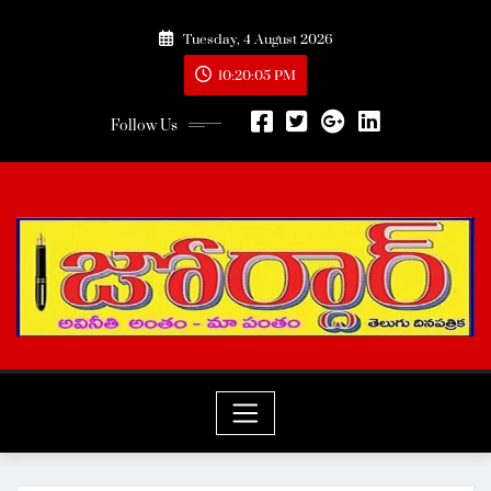
Skip
Tuesday, 4 August 2026
to
content
10:20:07 PM
Follow Us