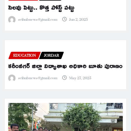
సెలవు పెట్టు.. కొత్త పోస్ట్ పట్టు
scihubnews@gmail.com
Jun 2, 2025
EDUCATION
JORDAR
కరీంనగర్ జిల్లా విద్యాశాఖ అధికారి బూతు పురాణం
scihubnews@gmail.com
May 27, 2025