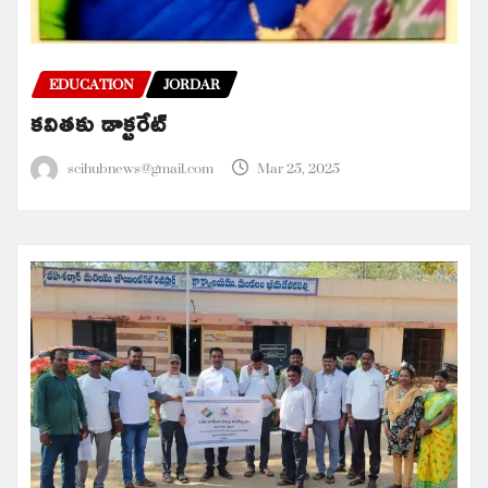
EDUCATION
JORDAR
కవితకు డాక్టరేట్
scihubnews@gmail.com
Mar 25, 2025