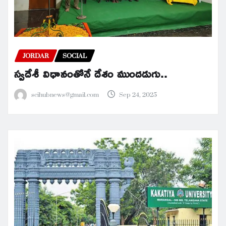
JORDAR
SOCIAL
స్వదేశీ విధానంతోనే దేశం ముందడుగు..
scihubnews@gmail.com
Sep 24, 2025