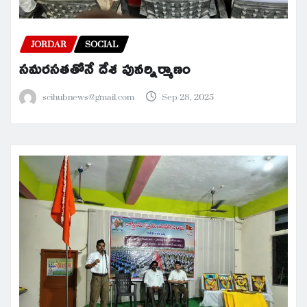
JORDAR
SOCIAL
సమరసతతోనే దేశ పునర్నిర్మాణం
scihubnews@gmail.com
Sep 28, 2025