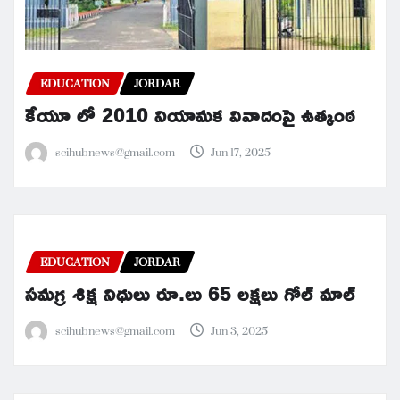
EDUCATION
JORDAR
కేయూ లో 2010 నియామక వివాదంపై ఉత్కంఠ
scihubnews@gmail.com
Jun 17, 2025
EDUCATION
JORDAR
సమగ్ర శిక్ష నిధులు రూ.లు 65 లక్షలు గోల్ మాల్
scihubnews@gmail.com
Jun 3, 2025