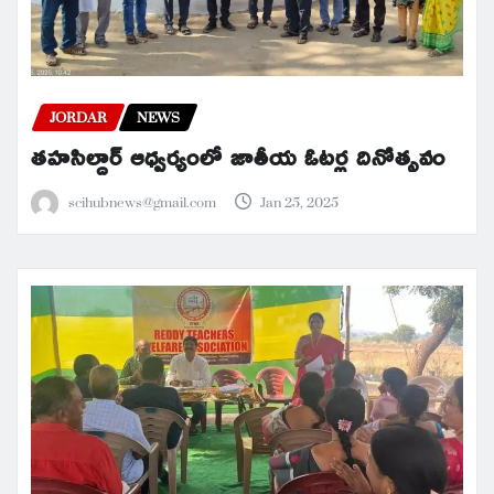
JORDAR
NEWS
తహసిల్దార్ ఆధ్వర్యంలో జాతీయ ఓటర్ల దినోత్సవం
scihubnews@gmail.com
Jan 25, 2025