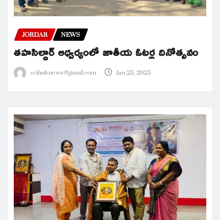
JORDAR
NEWS
తహసిల్దార్ ఆధ్వర్యంలో జాతీయ ఓటర్ల దినోత్సవం
scihubnews@gmail.com
Jan 25, 2025