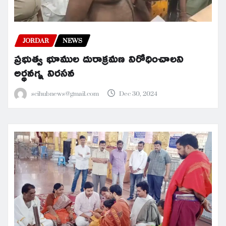
JORDAR
NEWS
ప్రభుత్వ భూముల దురాక్రమణ నిరోధించాలని
అర్థనగ్న నిరసన
scihubnews@gmail.com
Dec 30, 2024