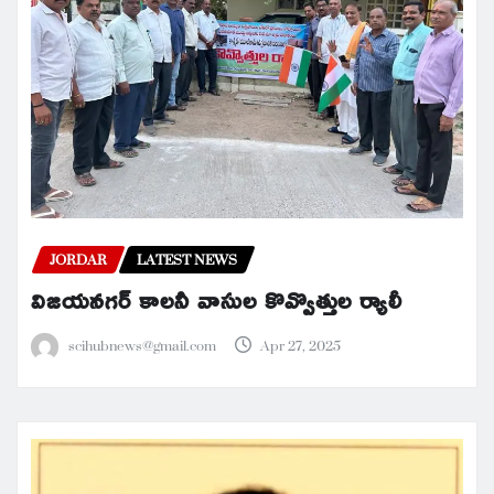
JORDAR
LATEST NEWS
విజయనగర్ కాలనీ వాసుల కొవ్వొత్తుల ర్యాలీ
scihubnews@gmail.com
Apr 27, 2025