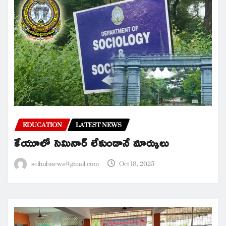
EDUCATION
LATEST NEWS
కేయూలో సెమినార్ లేకుండానే మార్కులు
scihubnews@gmail.com
Oct 18, 2025