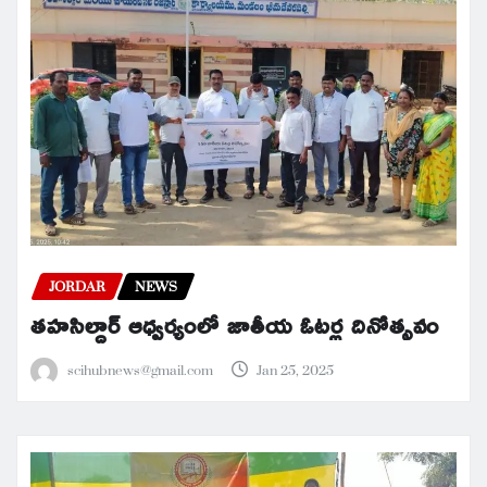
JORDAR
NEWS
తహసిల్దార్ ఆధ్వర్యంలో జాతీయ ఓటర్ల దినోత్సవం
scihubnews@gmail.com
Jan 25, 2025