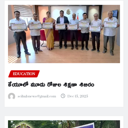
EDUCATION
కేయూలో మూడు రోజుల శిక్షణా శిబిరం
scihubnews@gmail.com
Dec 15, 2025