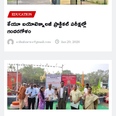
EDUCATION
కేయూ బయోటెక్నాలజీ ప్రాక్టికల్ పరీక్షల్లో
గందరగోళం
scihubnews@gmail.com
Jan 29, 2026