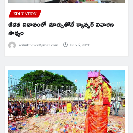
EDUCATION
జీవన విధానంలో మార్పుతోనే క్యాన్సర్ నివారణ
సాధ్యం
scihubnews@gmail.com
Feb 5, 2026