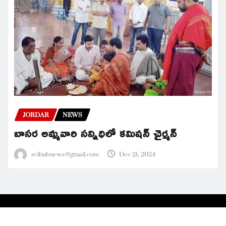
JORDAR
NEWS
బాసర అమ్మవారి సన్నిధిలో కమిషన్ చైర్మన్
scihubnews@gmail.com
Dec 21, 2024