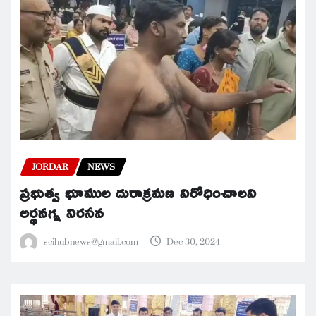
JORDAR
NEWS
ప్రభుత్వ భూముల దురాక్రమణ నిరోధించాలని
అర్థనగ్న నిరసన
scihubnews@gmail.com
Dec 30, 2024