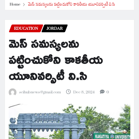
Home
మెస్ సమస్యలను పట్టించుకోని కాకతీయ యూనివర్సిటీ వి.సి
EDUCATION
JORDAR
మెస్ సమస్యలను
పట్టించుకోని కాకతీయ
యూనివర్సిటీ వి.సి
scihubnews@gmail.com
Dec 8, 2024
0