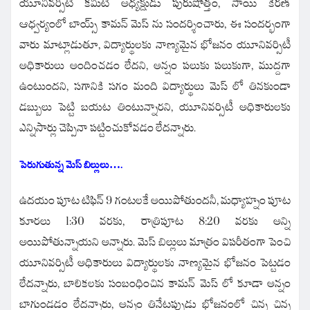
యూనివర్సిటీ కమిటీ అధ్యక్షుడు పురుషోత్తం, సాయి కిరణ్
ఆధ్వర్యంలో బాయ్స్ కామన్ మెస్ ను సందర్శించారు, ఈ సందర్భంగా
వారు మాట్లాడుతూ, విద్యార్థులకు నాణ్యమైన భోజనం యూనివర్సిటీ
అధికారులు అందించడం లేదని, అన్నం పలుకు పలుకుగా, ముద్దగా
ఉంటుందని, సగానికి సగం మంది విద్యార్థులు మెస్ లో తినకుండా
డబ్బులు పెట్టి బయట తింటున్నారని, యూనివర్సిటీ అధికారులకు
ఎన్నిసార్లు చెప్పినా పట్టించుకోవడం లేదన్నారు.
పెరుగుతున్న మెస్ బిల్లులు….
ఉదయం పూట టిఫిన్ 9 గంటలకే అయిపోతుందనీ, మధ్యాహ్నం పూట
కూరలు 1:30 వరకు, రాత్రిపూట 8:20 వరకు అన్ని
అయిపోతున్నాయని అన్నారు.
మెస్ బిల్లులు మాత్రం విపరీతంగా పెంచి
యూనివర్సిటీ అధికారులు విద్యార్థులకు నాణ్యమైన భోజనం పెట్టడం
లేదన్నారు, బాలికలకు సంబంధించిన కామన్ మెస్ లో కూడా అన్నం
బాగుండడం లేదన్నారు, అన్నం తినేటప్పుడు భోజనంలో చిన్న చిన్న