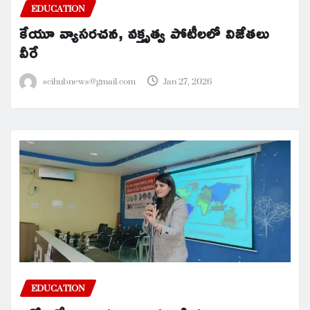
EDUCATION
కేయూ వ్యాసరచన, వక్తృత్వ పోటీలలో విజేతలు
వీరే
scihubnews@gmail.com
Jan 27, 2026
EDUCATION