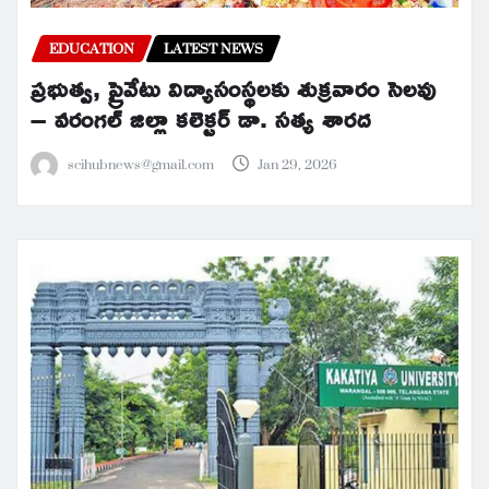
EDUCATION
LATEST NEWS
ప్రభుత్వ, ప్రైవేటు విద్యాసంస్థలకు శుక్రవారం సెలవు
– వరంగల్ జిల్లా కలెక్టర్ డా. సత్య శారద
scihubnews@gmail.com
Jan 29, 2026