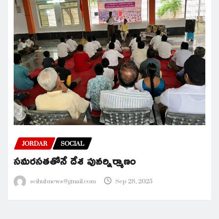
JORDAR
SOCIAL
సమరసతతోనే దేశ పునర్నిర్మాణం
scihubnews@gmail.com
Sep 28, 2025