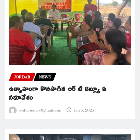
JORDAR
NEWS
ఉత్సాహంగా కొనసాగిన ఆర్ టి డబ్ల్యూ ఏ
సమావేశం
scihubnews@gmail.com
Jan 6, 2025