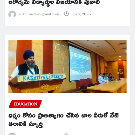
ఆరోగ్యమే విద్యార్థుల విజయానికి పునాది
scihubnews@gmail.com
Jan 6, 2026
EDUCATION
ధర్మం కోసం ప్రాణత్యాగం చేసిన బాల వీరులే నేటి
తరానికి స్ఫూర్తి