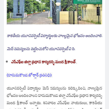
కాకతీయ యూనివర్సిటీ విద్యార్థులకు నాణ్యమైన భోజనం అందించాలి.
మెస్ సమస్యలను పట్టించుకోని యూనివర్సిటీ వి సి
.
ఎస్ఎఫ్ఐ జిల్లా ప్రధాన కార్యదర్శి మంద శ్రీకాంత్
.
(హనుమకొండ జోర్దార్ ప్రతినిధి):
యూనివర్సిటీ విద్యార్థుల మెస్ సమస్యలను పరిష్కరించి, నాణ్యమైన
భోజనం అందించాలని హనుమకొండ జిల్లా ఎస్ఎఫ్ఐ ప్రధాన కార్యదర్శి
మంద శ్రీకాంత్ అన్నారు.
శనివారం ఎస్ఎఫ్ఐ నాయకులు,
కాకతీయ