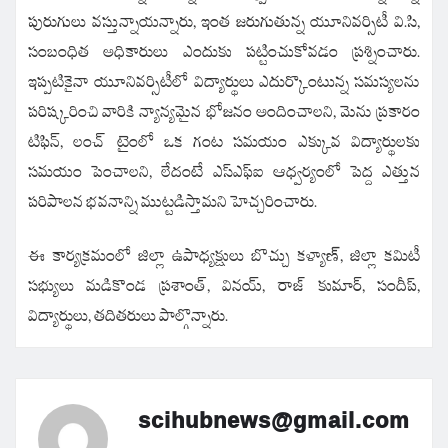
పురుగులు వస్తున్నాయన్నారు, ఇంత జరుగుతున్న యూనివర్సిటీ వి.సి,
సంబంధిత అధికారులు ఎందుకు పట్టించుకోవడం ప్రశ్నించారు.
ఇప్పటికైనా యూనివర్సిటీలో విద్యార్థులు ఎదుర్కొంటున్న సమస్యలను
పరిష్కరించి వారికి న్యాన్యమైన భోజనం అందించాలని, మెను ప్రకారం
టిఫిన్, లంచ్ టైంలో ఒక గంట సమయం ఎక్కువ విద్యార్థులకు
సమయం పెంచాలని, లేదంటే ఎస్ఎఫ్ఐ ఆధ్వర్యంలో పెద్ద ఎత్తున
పరిపాలన భవనాన్ని ముట్టడిస్తామని హెచ్చరించారు.
ఈ కార్యక్రమంలో జిల్లా ఉపాధ్యక్షులు బొచ్చు కళ్యాణ్, జిల్లా కమిటీ
సభ్యులు మడికొండ ప్రశాంత్, వినయ్, రాజ్ కుమార్, సందీప్,
విద్యార్థులు, తదితరులు పాల్గొన్నారు.
scihubnews@gmail.com