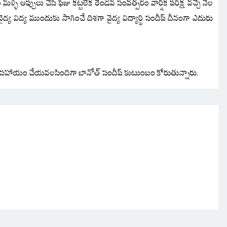
ీ అప్పులు చేసి ఫీజు కట్టలేక రెండవ సంవత్సరం వార్షిక పరీక్ష వచ్చే నెల
్య విద్య ముందుకు సాగించే దిశగా వైద్య విద్యార్థి సందీప్ దీనంగా ఎదురు
ధిక సహాయం చేయవలసిందిగా బానోత్ సందీప్ కుటుంబం కోరుతున్నారు.