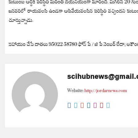
కుటుంబ ఆర్థిక పరిస్థితి మరింత దయనీయంగా మారింది.
మిగిలిన 20 గుం
జనవరిలో రాయవలసి ఉండగా ఆపివేయవలసిన పరిస్థితి వచ్చిందని కుటు
చూస్తున్నాడు.
సహాయం చేసే దాతలు
95022 58780 ఫోన్ పే / జి పే నెంబర్ లేదా;
అకౌంట
scihubnews@gmail
Website:
http://jordarnews.com