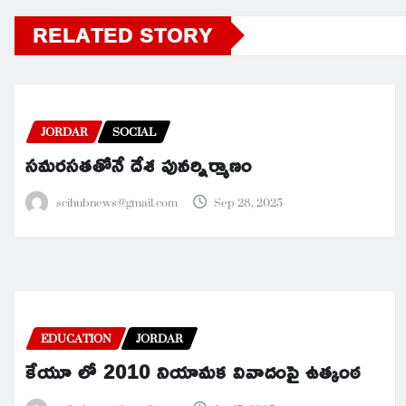
RELATED STORY
JORDAR
SOCIAL
సమరసతతోనే దేశ పునర్నిర్మాణం
scihubnews@gmail.com
Sep 28, 2025
EDUCATION
JORDAR
కేయూ లో 2010 నియామక వివాదంపై ఉత్కంఠ