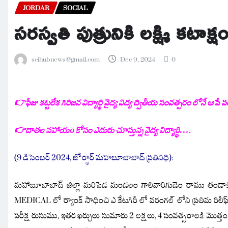
JORDAR
SOCIAL
సరస్వతి పుత్రునికి లక్ష్మి కటాక్
scihubnews@gmail.com
Dec 9, 2024
0
👉ఫీజు కట్టలేక గిరిజన విద్యార్థి వైద్య విద్య ద్వితీయ సంవత్సరం లోనే ఆపే పర
👉దాతల సహాయo కోసం ఎదురు చూస్తున్న వైద్య విద్యార్థి….
(9 డిసెంబర్ 2024, జోర్ధార్
మహబూబాబాద్ ప్రతినిధి):
మహాబూబాబాద్ జిల్లా మరిపెడ మండలం గాలివారిగుడెం రాము తండాకి చె
MEDICAL లో ర్యాంక్ సాధించి ఎ కేటగిరీ లో వరంగల్ లోని ప్రతిమ రిలీఫ్ ఇన
పరీక్ష రుసుము, ఇతర ఖర్చులు సుమారు 2 లక్షలు, 4 సంవత్సరాలకి మొత్తం