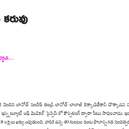
షం కరువు
ిస్థితి….
ందిన బానోత్ సందీప్ తండ్రి బానోత్ బాలాజీ రెక్కాడితేకానీ డొక్కాడని 
్స్టిట్యూట్ అఫ్ మెడికల్ సైన్సెస్ లో కౌన్సిలింగ్ ద్వారా సీటు సాధించాడు.
ఇం
 8 లక్షలు ఖర్చు అవుతుంది.
వారికి ఉన్న 40 గుంటల పంట పొలాన్ని గత సంవత్స