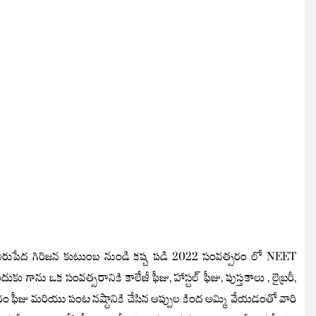
నిరుపేద గిరిజన కుటుంబ నుండి కష్ట పడి
2022 సంవత్సరం లో NEET
దుకు గాను ఒక సంవత్సరానికి కాలేజీ ఫీజు, హాస్టల్ ఫీజు, పుస్తకాలు , లైబ్రరీ,
రం ఫీజు మరియు పంట నష్టానికి చేసిన అప్పుల కింద అమ్మి వేయడంతో
వారి