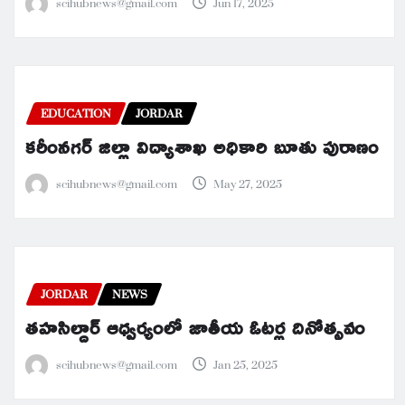
scihubnews@gmail.com
Jun 17, 2025
EDUCATION
JORDAR
కరీంనగర్ జిల్లా విద్యాశాఖ అధికారి బూతు పురాణం
scihubnews@gmail.com
May 27, 2025
JORDAR
NEWS
తహసిల్దార్ ఆధ్వర్యంలో జాతీయ ఓటర్ల దినోత్సవం
scihubnews@gmail.com
Jan 25, 2025