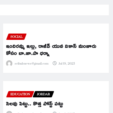
SOCIAL
ఇందిరమ్మ ఇల్లు, రాజీవ్ యువ వికాస్ మంజూరు
కోసం బా.జా.పా ధర్నా
scihubnews@gmail.com
Jul 19, 2025
EDUCATION
JORDAR
సెలవు పెట్టు.. కొత్త పోస్ట్ పట్టు