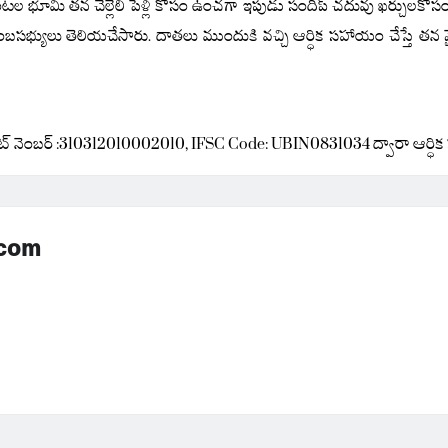
టల భూమి తన చెల్లెలి పెళ్లి కోసం ఉంచగా ఇపుడు సందీప్ చదువు ఖర్చులకోసం మళ్ళ
ంబసభ్యులు తెలియచేసారు.
దాతలు ముందుకి వచ్చి ఆర్ధిక సహాయం చేస్తే తన వైద
్ నెంబర్ :310312010002010,
IFSC Code: UBIN0831034
ద్వారా ఆర్
.com