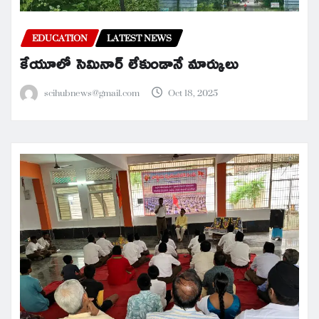
EDUCATION
LATEST NEWS
కేయూలో సెమినార్ లేకుండానే మార్కులు
scihubnews@gmail.com
Oct 18, 2025