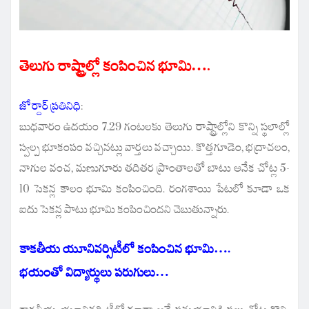
తెలుగు రాష్ట్రాల్లో కంపించిన భూమి….
జోర్దార్ ప్రతినిధి
:
బుధవారం ఉదయం 7.29 గంటలకు తెలుగు రాష్ట్రాల్లోని కొన్ని స్థలాల్లో
స్వల్ప భూకంపం వచ్చినట్లు వార్తలు వచ్చాయి. కొత్తగూడెం, భద్రాచలం,
నాగుల వంచ, మణుగూరు తదితర ప్రాంతాలతో బాటు అనేక చోట్ల 5-
10 సెకన్ల కాలం భూమి కంపించింది. రంగశాయి పేటలో కూడా ఒక
ఐదు సెకన్ల పాటు భూమి కంపించిందని చెబుతున్నారు.
కాకతీయ యూనివర్సిటీలో కంపించిన భూమి….
భయంతో విద్యార్థులు పరుగులు…