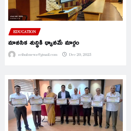
EDUCATION
మానసిక శుద్ధికి ధ్యానమే మార్గం
scihubnews@gmail.com
Dec 20, 2025