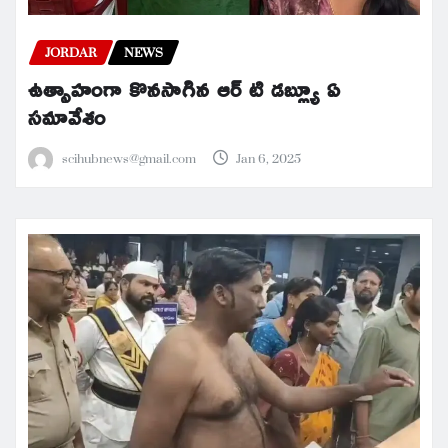
JORDAR
NEWS
ఉత్సాహంగా కొనసాగిన ఆర్ టి డబ్ల్యూ ఏ
సమావేశం
scihubnews@gmail.com
Jan 6, 2025