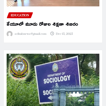
EDUCATION
కేయూలో మూడు రోజుల శిక్షణా శిబిరం
scihubnews@gmail.com
Dec 15, 2025