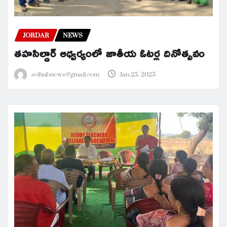
JORDAR
NEWS
తహసిల్దార్ ఆధ్వర్యంలో జాతీయ ఓటర్ల దినోత్సవం
scihubnews@gmail.com
Jan 25, 2025