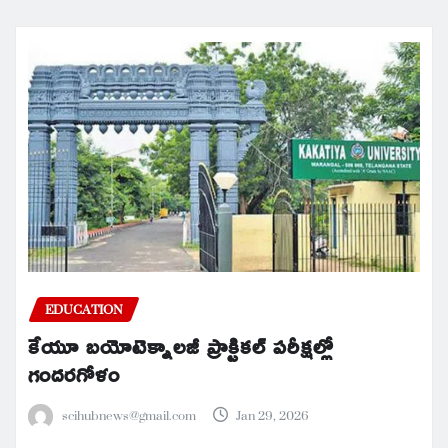
EDUCATION
కేయూ బయోటెక్నాలజీ ప్రాక్టికల్ పరీక్షల్లో
గందరగోళం
scihubnews@gmail.com
Jan 29, 2026