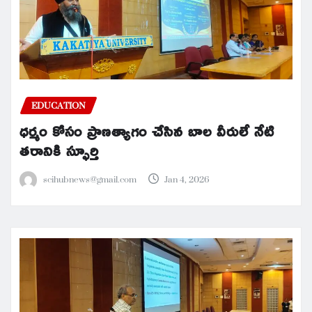
EDUCATION
ధర్మం కోసం ప్రాణత్యాగం చేసిన బాల వీరులే నేటి
తరానికి స్ఫూర్తి
scihubnews@gmail.com
Jan 4, 2026