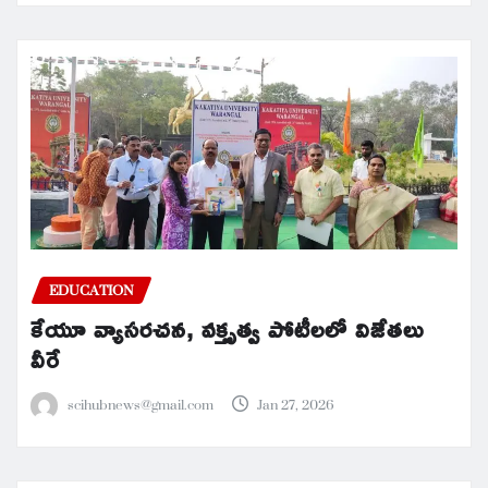
EDUCATION
కేయూ వ్యాసరచన, వక్తృత్వ పోటీలలో విజేతలు
వీరే
scihubnews@gmail.com
Jan 27, 2026