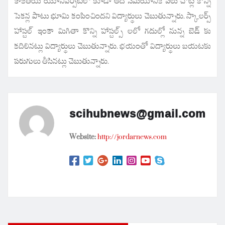
కాకతీయ యూనివర్సిటీలో కూడా అదే సమయానికి పలు చోట్ల కొన్ని
సెకన్ల పాటు భూమి కంపించిందని విద్యార్థులు చెబుతున్నారు. స్కాలర్స్
హాస్టల్ ఇంకా మిగితా కొన్ని హాస్టల్స్ లలో గదుల్లో నున్న బెడ్ కు
కదిలినట్లు విద్యార్థులు చెబుతున్నారు. భయంతో విద్యార్థులు బయటకు
పరుగులు తీసినట్లు చెబుతున్నారు.
scihubnews@gmail.com
Website:
http://jordarnews.com