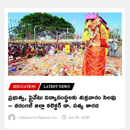
EDUCATION
LATEST NEWS
ప్రభుత్వ, ప్రైవేటు విద్యాసంస్థలకు శుక్రవారం సెలవు
– వరంగల్ జిల్లా కలెక్టర్ డా. సత్య శారద
scihubnews@gmail.com
Jan 29, 2026