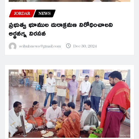
JORDAR
NEWS
ప్రభుత్వ భూముల దురాక్రమణ నిరోధించాలని
అర్థనగ్న నిరసన
scihubnews@gmail.com
Dec 30, 2024