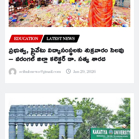
EDUCATION
LATEST NEWS
ప్రభుత్వ, ప్రైవేటు విద్యాసంస్థలకు శుక్రవారం సెలవు
– వరంగల్ జిల్లా కలెక్టర్ డా. సత్య శారద
scihubnews@gmail.com
Jan 29, 2026