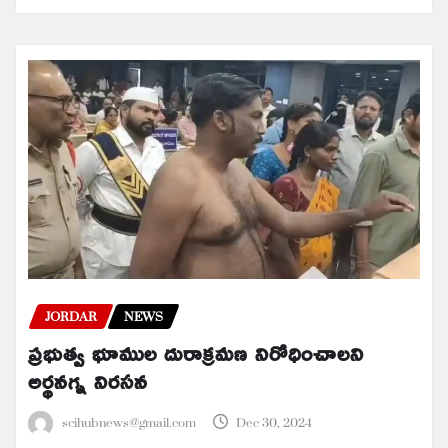
JORDAR
NEWS
ప్రభుత్వ భూముల దురాక్రమణ నిరోధించాలని
అర్థనగ్న నిరసన
scihubnews@gmail.com
Dec 30, 2024