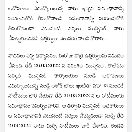
ఆరోపణలు ఎదుర్కొంటున్న వారు ఇచ్చిన సమాధానాన్ని
పరిగణనలోకి తీసుకోవాలని, సమాధానాన్ని పరిగణనలోకి
తీసుకోకుండా ఎటువంటి చర్యలు మున్సిపల్ వారు
చేపట్టుకూడదని ఉత్తర్వులు వెలువరించాలని కోరారు.
వాదనలు విన్న ధర్మాసనం, ఈరోజు రాత్రి ఉత్తర్వులను విడుదల
చేసింది. తేదీ 26.03.2022 న వరంగల్ మున్సిపల్, కాజీపేట
సర్కిల్ మున్సిపల్ కార్యాలయం నుండి ఆరోపణలు
ఎదుర్కొంటున్న పెండ్లి అశోక్ బాబు ఇంటితో సహా 13 మందికి
నోటీసులు జారీ చేయగా తేదీ 30.03.2022 న ఆ నోటీసులకు
సమాధానం సమర్పించారని, ఆ తర్వాత మున్సిపల్ అధికారులు
ఆ సమాధానానికి ఎటువంటి చర్యలు చేపట్టకుండా మళ్ళీ తేదీ
2.09.2024 నాడు మళ్ళీ నోటీసులు జారీ చేశారని, రెండవ