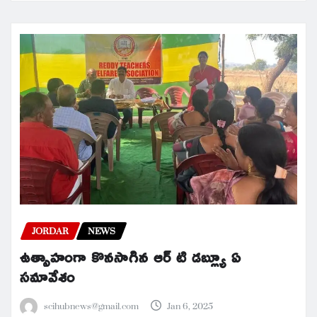
JORDAR
NEWS
ఉత్సాహంగా కొనసాగిన ఆర్ టి డబ్ల్యూ ఏ
సమావేశం
scihubnews@gmail.com
Jan 6, 2025