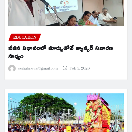
EDUCATION
జీవన విధానంలో మార్పుతోనే క్యాన్సర్ నివారణ
సాధ్యం
scihubnews@gmail.com
Feb 5, 2026