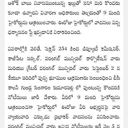
అశోక్ బాబు నివాసముంటున్న ఇల్లుతో సహా మరి కొందరు
కూడా ఉన్నారని విచారణ అధికారులు తెల్చడంతో 9 మంది
హైకోర్టును ఆశ్రయించారు. ఈరోజు హైకోర్టులో వాదనలు విన్న
ధర్మాసనం స్టే ఇవ్వడానికి నిరాకరించింది.
వివరాల్లోకి వెళితే, సెక్షన్ 254 కింద డిప్యూటీ కమీషనర్,
కాజీపేట సర్కిల్, వరంగల్ మున్సిపల్ కార్పొరేషన్ వారు
మరియు గ్రేటర్ వరంగల్ మున్సిపల్ వారు సెప్టెంబర్ 2 న
కేయూ పరిదిలో వున్న భూముల ఆక్రమణకు సంబంధించి బీసీ
కాలనీ గుండ్ల సింగారం కుమారపల్లి లో వుంటున్న కొందరికి
నోటీసులు జారీ చేశారు. వీరిలో 9 మంది హైకోర్టును
ఆశ్రయించగా హైకోర్టులో ఈరోజు వీరి అభ్యర్థనపై వారి
న్యాయవాది చిక్కుడు ప్రభాకర్ వాదనలను వినిపించారు.
వరంగల్ మున్సిపల్ వారు ఇచ్చిన నోటీసులకు ఇదే నెల 5 న