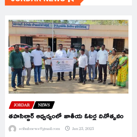
JORDAR
NEWS
తహసిల్దార్ ఆధ్వర్యంలో జాతీయ ఓటర్ల దినోత్సవం
scihubnews@gmail.com
Jan 25, 2025