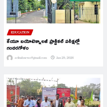
EDUCATION
కేయూ బయోటెక్నాలజీ ప్రాక్టికల్ పరీక్షల్లో
గందరగోళం
scihubnews@gmail.com
Jan 29, 2026