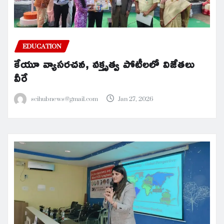
EDUCATION
కేయూ వ్యాసరచన, వక్తృత్వ పోటీలలో విజేతలు
వీరే
scihubnews@gmail.com
Jan 27, 2026