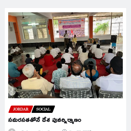
JORDAR
SOCIAL
సమరసతతోనే దేశ పునర్నిర్మాణం