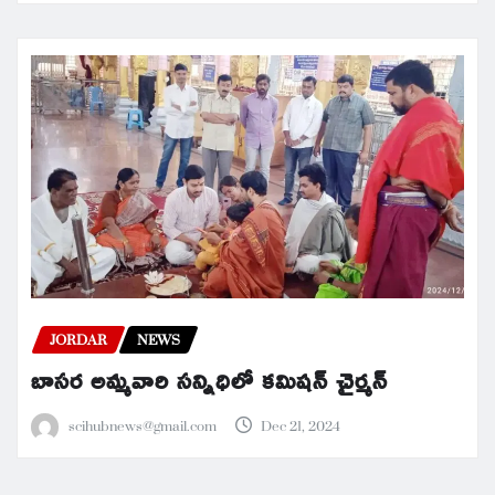
JORDAR
NEWS
బాసర అమ్మవారి సన్నిధిలో కమిషన్ చైర్మన్
scihubnews@gmail.com
Dec 21, 2024