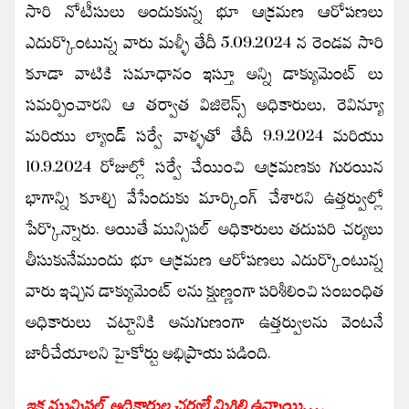
సారి నోటీసులు అందుకున్న భూ ఆక్రమణ ఆరోపణలు
ఎదుర్కొంటున్న వారు మళ్ళీ తేదీ 5.09.2024 న రెండవ సారి
కూడా వాటికి సమాధానం ఇస్తూ అన్ని డాక్యుమెంట్ లు
సమర్పించారని ఆ తర్వాత విజిలెన్స్ అధికారులు, రెవిన్యూ
మరియు ల్యాండ్ సర్వే వాళ్ళతో తేదీ 9.9.2024 మరియు
10.9.2024 రోజుల్లో సర్వే చేయించి ఆక్రమణకు గురయిన
భాగాన్ని కూల్చి వేసేందుకు మార్కింగ్ చేశారని ఉత్తర్వుల్లో
పేర్కొన్నారు.
అయితే మున్సిపల్ అధికారులు తదుపరి చర్యలు
తీసుకునేముందు భూ ఆక్రమణ ఆరోపణలు ఎదుర్కొంటున్న
వారు ఇచ్చిన డాక్యుమెంట్ లను క్షుణ్ణంగా పరిశీలించి సంబంధిత
అధికారులు చట్టానికి అనుగుణంగా ఉత్తర్వులను వెంటనే
జారీచేయాలని హైకోర్టు అభిప్రాయ పడింది.
ఇక మున్సిపల్ అధికారుల చర్యలే మిగిలి ఉన్నాయి….