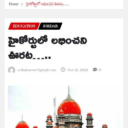
Home
హైకోర్టులో లభించని ఊరట…..
EDUCATION
JORDAR
హైకోర్టులో లభించని
ఊరట…..
scihubnews@gmail.com
Nov 21, 2024
0