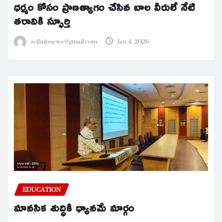
ధర్మం కోసం ప్రాణత్యాగం చేసిన బాల వీరులే నేటి
తరానికి స్ఫూర్తి
scihubnews@gmail.com
Jan 4, 2026
EDUCATION
మానసిక శుద్ధికి ధ్యానమే మార్గం