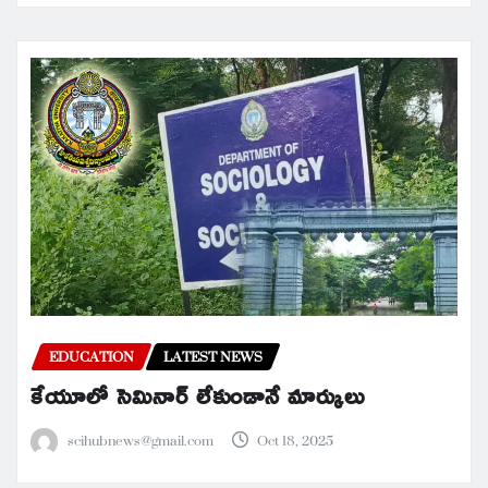
EDUCATION
LATEST NEWS
కేయూలో సెమినార్ లేకుండానే మార్కులు
scihubnews@gmail.com
Oct 18, 2025