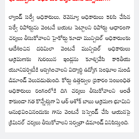
ల్యాండ్ సర్వే అధికారులు, రెవెన్యూ అధికారులు కలిసి చేసిన
సర్వే రిపోర్టును వెంటనే బయట పెట్టాలని రిపోర్టు ఆధారంగా
చర్యలు తీసుకోవాలని హైకోర్టు కూడా మున్సిపల్ అధికారులకు
ఆదేశించిన దరిమిలా వెంటనే మున్సిపల్ అధికారులు
ఆక్రమణకు గురయిన ఇండ్లను కూల్చివేసి కాకతీయ
యూనివర్సిటీకి అప్పగించాలని విద్యార్థి ఉద్యోగ సంఘాల నుండి
డిమాండ్ వెలువడుతుంది. కోర్టు ఉత్తర్వుల ప్రకారం సంబంధిత
అధికారులు రంగంలోకి దిగి చర్యలు తీసుకోవాలని అంతే
కాకుండా గత కొన్నేళ్లుగా ఏ ఆర్ అశోక్ బాబు ఆక్రమణ భూమిని
అనుభవించినందుకు గాను వెంటనే సస్పెండ్ చేసి ఆయనపై
క్రిమినల్ చర్యలు తీసుకోవాలని సర్వత్రా డిమాండ్ వినిపిస్తుంది.