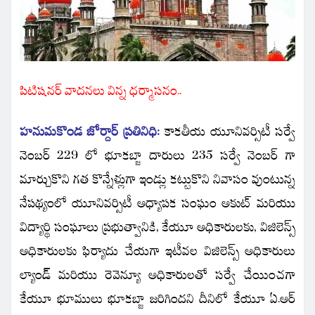
పిటిషనర్ వాదనలు విన్న ధర్మాసనం..
హనుమకొండ జోర్దార్ ప్రతినిధి:
కాకతీయ యూనివర్సిటీ సర్వే
నెంబర్ 229 లో భూకబ్జా దారులు 235 సర్వే నెంబర్ గా
మార్చుకొని గత కొన్నేళ్లుగా ఇండ్లు కట్టుకొని నివాసం వుంటున్న
నేపథ్యంలో యూనివర్సిటీ అధ్యాపక సంఘం అకుట్ మరియు
విద్యార్థి సంఘాలు ప్రభుత్వానికి, కేయూ అధికారులకు, విజిలెన్స్
అధికారులకు ఫిర్యాదు చేయగా ఇటీవల విజిలెన్స్ అధికారులు
ల్యాండ్ మరియు రెవెన్యూ అధికారులతో సర్వే చేయించగా
కేయూ భూములు భూకబ్జా జరిగిందని దీనిలో కేయూ ఏ.అర్