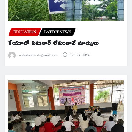
EDUCATION
LATEST NEWS
కేయూలో సెమినార్ లేకుండానే మార్కులు
scihubnews@gmail.com
Oct 18, 2025