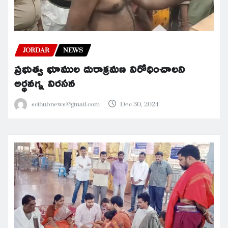
JORDAR
NEWS
ప్రభుత్వ భూముల దురాక్రమణ నిరోధించాలని
అర్థనగ్న నిరసన
scihubnews@gmail.com
Dec 30, 2024