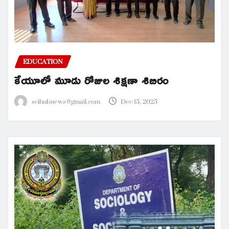
EDUCATION
కేయూలో మూడు రోజుల శిక్షణా శిబిరం
scihubnews@gmail.com
Dec 15, 2025