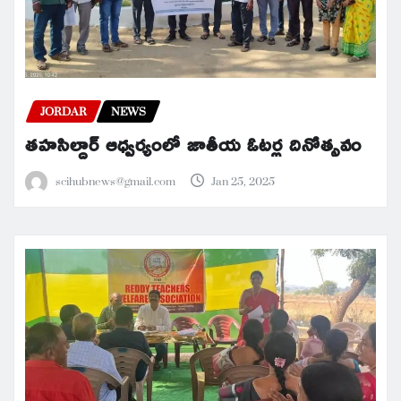
JORDAR
NEWS
తహసిల్దార్ ఆధ్వర్యంలో జాతీయ ఓటర్ల దినోత్సవం
scihubnews@gmail.com
Jan 25, 2025