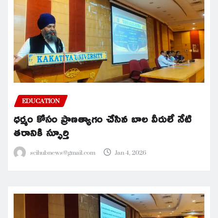
EDUCATION
ధర్మం కోసం ప్రాణత్యాగం చేసిన బాల వీరులే నేటి
తరానికి స్ఫూర్తి
scihubnews@gmail.com
Jan 4, 2026