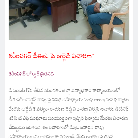
కరీంనగర్
డీఈఓ పై ఆర్జెడి విచారణ*
కరీంనగర్ జోర్దార్ ప్రతినిధి
డిసెంబర్ 17వ తేదీన కరీంనగర్ జిల్లా విద్యాధికారి కార్యాలయంలో
డీఈవో జనార్దన్ రావు పై వివిధ ఉపాధ్యాయ సంఘాలు ఇచ్చిన ఫిర్యాదు
మేరకు ఆర్జేడి కె.సత్యనారాయణ రెడ్డి విచారణ నిర్వహించారు. డిటిఎఫ్
,టి పి టి ఎఫ్ సంఘాలు సంయుక్తంగా ఇచ్చిన ఫిర్యాదు మేరకు విచారణ
చేపట్టడం జరిగింది. ఈ విచారణలో డిఇఓ జనార్దన్ రావు
ఉపాధ్యాయులను అక్రమంగా సస్పెండ్ చేసిన అంశాలపై తగిన