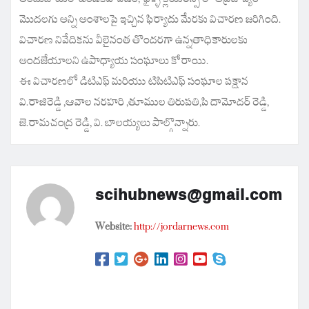
మొదలగు అన్ని అంశాలపై ఇచ్చిన ఫిర్యాదు మేరకు విచారణ జరిగింది.
విచారణ నివేదికను వీలైనంత తొందరగా ఉన్నతాధికారులకు
అందజేయాలని ఉపాధ్యాయ సంఘాలు కోరాయి.
ఈ విచారణలో డిటిఎఫ్ మరియు టిపిటిఎఫ్ సంఘాల పక్షాన
వి.రాజిరెడ్డి ,ఆవాల నరహరి ,తూముల తిరుపతి,పి దామోదర్ రెడ్డి,
జె.రామచంద్ర రెడ్డి, వి. బాలయ్యలు పాల్గొన్నారు.
scihubnews@gmail.com
Website:
http://jordarnews.com