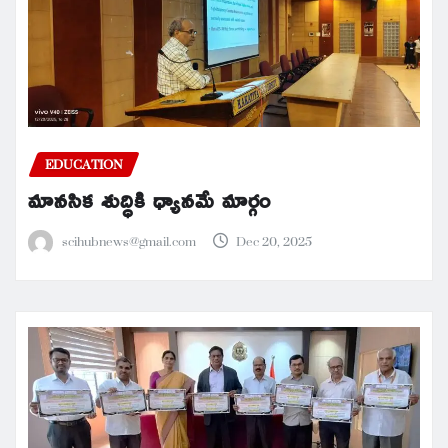
EDUCATION
మానసిక శుద్ధికి ధ్యానమే మార్గం
scihubnews@gmail.com
Dec 20, 2025