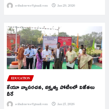
scihubnews@gmail.com
Jan 29, 2026
EDUCATION
కేయూ వ్యాసరచన, వక్తృత్వ పోటీలలో విజేతలు
వీరే
scihubnews@gmail.com
Jan 27, 2026