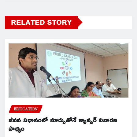
RELATED STORY
EDUCATION
జీవన విధానంలో మార్పుతోనే క్యాన్సర్ నివారణ
సాధ్యం