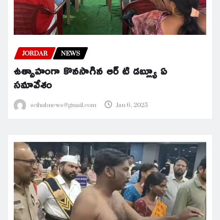
JORDAR
NEWS
ఉత్సాహంగా కొనసాగిన ఆర్ టి డబ్ల్యూ ఏ
సమావేశం
scihubnews@gmail.com
Jan 6, 2025