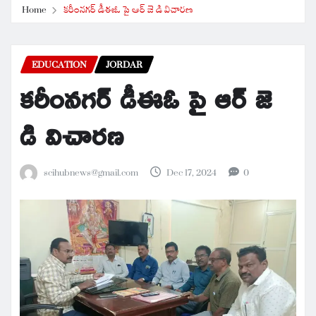
Home
కరీంనగర్ డీఈఓ పై ఆర్ జె డి విచారణ
EDUCATION
JORDAR
కరీంనగర్ డీఈఓ పై ఆర్ జె
డి విచారణ
scihubnews@gmail.com
Dec 17, 2024
0