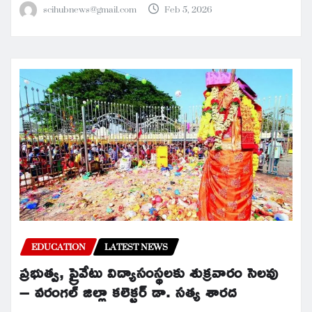
scihubnews@gmail.com
Feb 5, 2026
EDUCATION
LATEST NEWS
ప్రభుత్వ, ప్రైవేటు విద్యాసంస్థలకు శుక్రవారం సెలవు
– వరంగల్ జిల్లా కలెక్టర్ డా. సత్య శారద