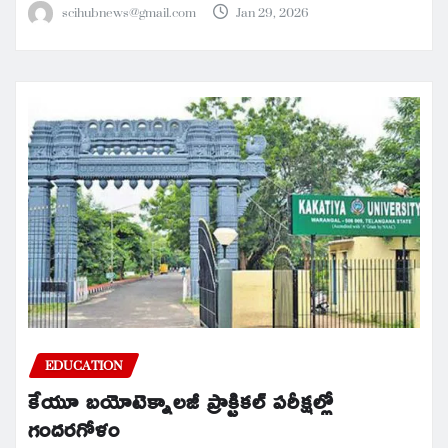
scihubnews@gmail.com
Jan 29, 2026
EDUCATION
కేయూ బయోటెక్నాలజీ ప్రాక్టికల్ పరీక్షల్లో
గందరగోళం