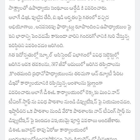
సాక్ష్యాలతో ఉపాధ్యాయ సంఘాలు ఆర్జేడి కి వివరించారు.
అలాగే డిఇఓ పుట్టిన తేదీ, బి.ఇడి అర్హతలపై గతంలో వచ్చిన
అభియోగాలు , అనవసరపు ఫార్మాట్లు రూపొందించి ఉపాధ్యాయుల పై
పని భారాన్ని పెంచడమే కాకుండా వారిని గందరగోళానికి గురి చేస్తున్న
పరిస్థితిని వివరించడం జరిగింది.
గత పదోన్నతుల్లో స్కూల్ అసిస్టెంట్ విభాగంలో వివిధ సబ్జెక్టుల్లో
జరిగిన అవక తవకలను, 317 జీవో అమలులో జరిగిన తప్పిదాలను
,కొంతమంది ప్రధానోపాధ్యాయులను తరచుగా ఆన్ డ్యూటీ పేరిట
డిఇవో కార్యాలయానికి రప్పిస్తున్న అంశాలను క్షుణ్ణంగా
వివరించారు.అలాగే డీఈఓ కార్యాలయంలో లెక్కకు మించి నాన్
టీచింగ్ స్టాఫ్ ను వివిధ పాఠశాల నుండి డిప్యుటేషన్ పై నియమించడం,
ఇష్టారీతిన ఒక పాఠశాల నుండి వేరొక పాఠశాలకు నాన్ టీచింగ్ స్టాఫ్ ను
డిప్యుటేషన్ పై పంపడం విషయమై పూర్తి వివరాలు అందజేశారు.
డిఈఓ జనార్దన్ రావు ఏరోజు కార్యాలయంలో
అందుబాటులోఉండకపోవడం, ఫైళ్ళ క్లియరెన్స్ లో తీవ్రజాప్యం