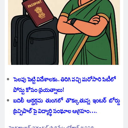
సెలవు పెట్టి విదేశాలకు.. తిరిగి వచ్చి మరోసారి సిటీలో
పోస్టు కోసం ప్రయత్నాలు!
బదిలీ ఆర్డర్లను తుంగలో తొక్కుతున్న ఇంటర్ బోర్డు
ప్రిన్సిపాల్‌పై విద్యార్థి సంఘాల ఆగ్రహం….
హైదరాబాద్/వరంగల్/సిద్దిపేట జోర్దార్ ప్రతినిధి
: