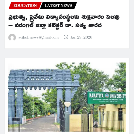
EDUCATION
LATEST NEWS
ప్రభుత్వ, ప్రైవేటు విద్యాసంస్థలకు శుక్రవారం సెలవు
– వరంగల్ జిల్లా కలెక్టర్ డా. సత్య శారద
scihubnews@gmail.com
Jan 29, 2026