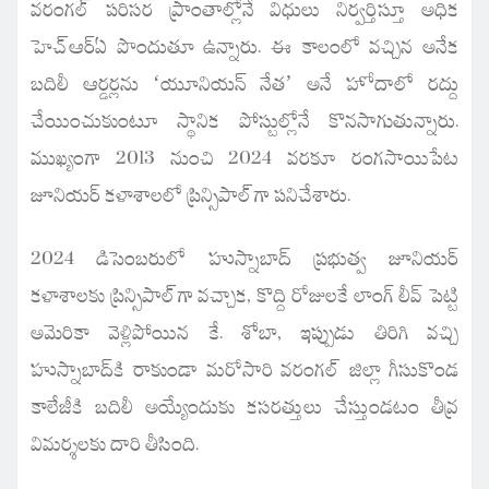
వరంగల్ పరిసర ప్రాంతాల్లోనే విధులు నిర్వర్తిస్తూ అధిక
హెచ్ఆర్ఏ పొందుతూ ఉన్నారు. ఈ కాలంలో వచ్చిన అనేక
బదిలీ ఆర్డర్లను ‘యూనియన్ నేత’ అనే హోదాలో రద్దు
చేయించుకుంటూ స్థానిక పోస్టుల్లోనే కొనసాగుతున్నారు.
ముఖ్యంగా 2013 నుంచి 2024 వరకూ రంగసాయిపేట
జూనియర్ కళాశాలలో ప్రిన్సిపాల్‌గా పనిచేశారు.
2024 డిసెంబరులో హుస్నాబాద్ ప్రభుత్వ జూనియర్
కళాశాలకు ప్రిన్సిపాల్‌గా వచ్చాక, కొద్ది రోజులకే లాంగ్ లీవ్ పెట్టి
అమెరికా వెళ్లిపోయిన కే. శోబా, ఇప్పుడు తిరిగి వచ్చి
హుస్నాబాద్‌కి రాకుండా మరోసారి వరంగల్ జిల్లా గీసుకొండ
కాలేజీకి బదిలీ అయ్యేందుకు కసరత్తులు చేస్తుండటం తీవ్ర
విమర్శలకు దారి తీసింది.