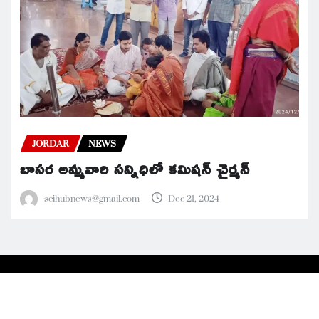
JORDAR
NEWS
బాసర అమ్మవారి సన్నిధిలో కమిషన్ చైర్మన్
scihubnews@gmail.com
Dec 21, 2024