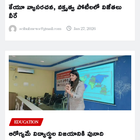
కేయూ వ్యాసరచన, వక్తృత్వ పోటీలలో విజేతలు
వీరే
scihubnews@gmail.com
Jan 27, 2026
EDUCATION
ఆరోగ్యమే విద్యార్థుల విజయానికి పునాది