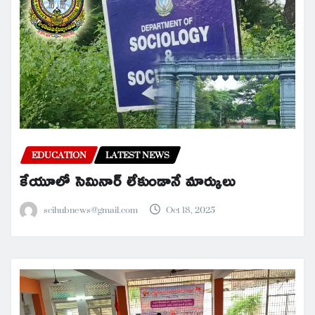
EDUCATION
LATEST NEWS
కేయూలో సెమినార్ లేకుండానే మార్కులు
scihubnews@gmail.com
Oct 18, 2025