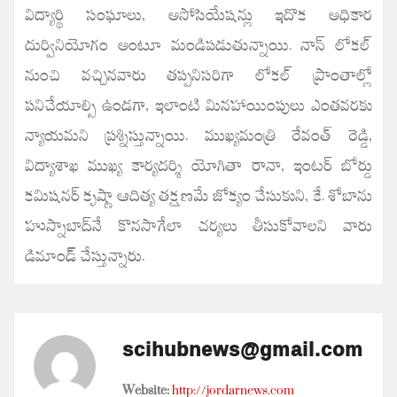
విద్యార్థి సంఘాలు, అసోసియేషన్లు ఇదొక అధికార
దుర్వినియోగం అంటూ మండిపడుతున్నాయి. నాన్ లోకల్
నుంచి వచ్చినవారు తప్పనిసరిగా లోకల్ ప్రాంతాల్లో
పనిచేయాల్సి ఉండగా, ఇలాంటి మినహాయింపులు ఎంతవరకు
న్యాయమని ప్రశ్నిస్తున్నాయి. ముఖ్యమంత్రి రేవంత్ రెడ్డి,
విద్యాశాఖ ముఖ్య కార్యదర్శి యోగితా రానా, ఇంటర్ బోర్డు
కమిషనర్ కృష్ణా ఆదిత్య తక్షణమే జోక్యం చేసుకుని, కే. శోబాను
హుస్నాబాద్‌నే కొనసాగేలా చర్యలు తీసుకోవాలని వారు
డిమాండ్ చేస్తున్నారు.
scihubnews@gmail.com
Website:
http://jordarnews.com