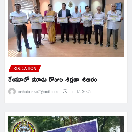
EDUCATION
కేయూలో మూడు రోజుల శిక్షణా శిబిరం
scihubnews@gmail.com
Dec 15, 2025