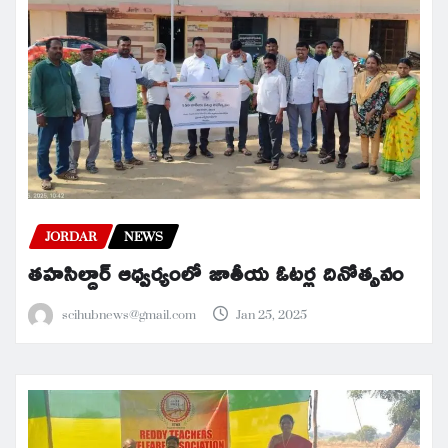
JORDAR
NEWS
తహసిల్దార్ ఆధ్వర్యంలో జాతీయ ఓటర్ల దినోత్సవం
scihubnews@gmail.com
Jan 25, 2025