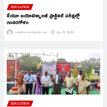
EDUCATION
కేయూ బయోటెక్నాలజీ ప్రాక్టికల్ పరీక్షల్లో
గందరగోళం
scihubnews@gmail.com
Jan 29, 2026
EDUCATION