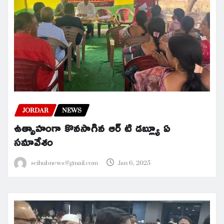
JORDAR
NEWS
ఉత్సాహంగా కొనసాగిన ఆర్ టి డబ్ల్యూ ఏ
సమావేశం
scihubnews@gmail.com
Jan 6, 2025