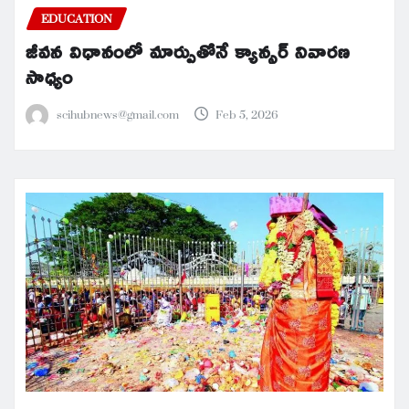
EDUCATION
జీవన విధానంలో మార్పుతోనే క్యాన్సర్ నివారణ
సాధ్యం
scihubnews@gmail.com
Feb 5, 2026