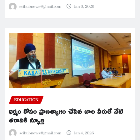
scihubnews@gmail.com
Jan 6, 2026
EDUCATION
ధర్మం కోసం ప్రాణత్యాగం చేసిన బాల వీరులే నేటి
తరానికి స్ఫూర్తి
scihubnews@gmail.com
Jan 4, 2026