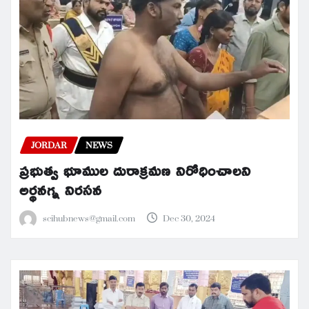
JORDAR
NEWS
ప్రభుత్వ భూముల దురాక్రమణ నిరోధించాలని
అర్థనగ్న నిరసన
scihubnews@gmail.com
Dec 30, 2024