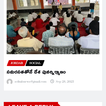
JORDAR
SOCIAL
సమరసతతోనే దేశ పునర్నిర్మాణం
scihubnews@gmail.com
Sep 28, 2025