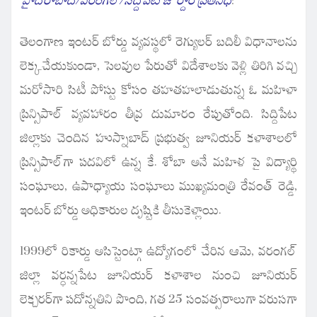
తెలంగాణ ఇంటర్ బోర్డు వ్యవస్థలో రెగ్యులర్ బదిలీ విధానాలను
లెక్కచేయకుండా, సెలవుల పేరుతో విదేశాలకు వెళ్లి తిరిగి వచ్చి
మరోసారి సిటీ పోస్టు కోసం తహతహలాడుతున్న ఓ మహిళా
ప్రిన్సిపాల్ వ్యవహారం తీవ్ర దుమారం రేపుతోంది. సిద్దిపేట
జిల్లాకు చెందిన హుస్నాబాద్ ప్రభుత్వ జూనియర్ కళాశాలలో
ప్రిన్సిపాల్‌గా పదవిలో ఉన్న కే. శోబా అనే మహిళ పై విద్యార్థి
సంఘాలు, ఉపాధ్యాయ సంఘాలు ముఖ్యమంత్రి రేవంత్ రెడ్డి,
ఇంటర్ బోర్డు అధికారుల దృష్టికి తీసుకెళ్లాయి.
1999లో రికార్డు అసిస్టెంట్గా ఉద్యోగంలో చేరిన ఆమె, వరంగల్
జిల్లా వర్ధన్నపేట జూనియర్ కళాశాల నుంచి జూనియర్
లెక్చరర్‌గా పదోన్నతిని పొంది, గత 25 సంవత్సరాలుగా వరుసగా