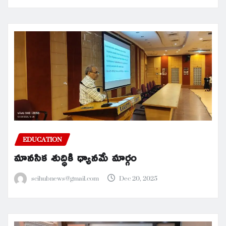
EDUCATION
మానసిక శుద్ధికి ధ్యానమే మార్గం
scihubnews@gmail.com
Dec 20, 2025