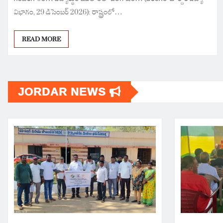
విభాగం, 29 డిసెంబర్ 2026): రాష్ట్రంలో…
READ MORE
JORDAR NEWS